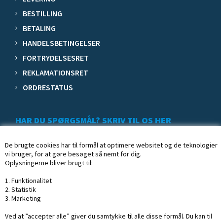
BESTILLING
BETALING
HANDELSBETINGELSER
FORTRYDELSESRET
REKLAMATIONSRET
ORDRESTATUS
HAR DU SPØRGSMÅL? SKRIV TIL OS HER
De brugte cookies har til formål at optimere websitet og de teknologier
vi bruger, for at gøre besøget så nemt for dig.
Oplysningerne bliver brugt til:
1. Funktionalitet
2. Statistik
3. Marketing
Ved at ”accepter alle” giver du samtykke til alle disse formål. Du kan til