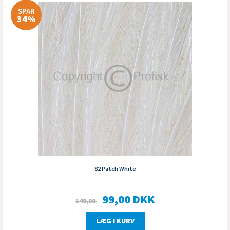
SPAR
34%
82 Patch White
99,00
DKK
149,00
LÆG I KURV