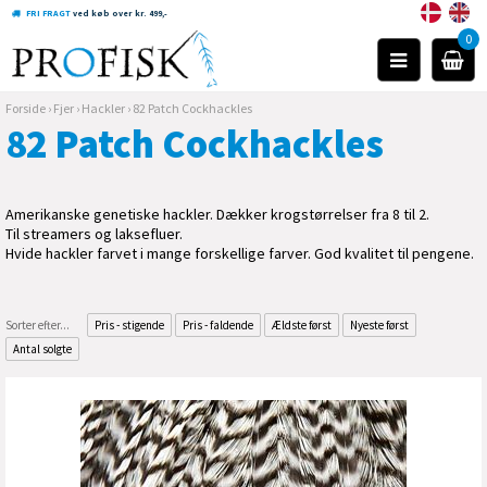
FRI FRAGT
ved køb over kr. 499,-
0
Forside
›
Fjer
›
Hackler
›
82 Patch Cockhackles
82 Patch Cockhackles
Amerikanske genetiske hackler. Dækker krogstørrelser fra 8 til 2.
Til streamers og laksefluer.
Hvide hackler farvet i mange forskellige farver. God kvalitet til pengene.
Sorter efter...
Pris - stigende
Pris - faldende
Ældste først
Nyeste først
Antal solgte