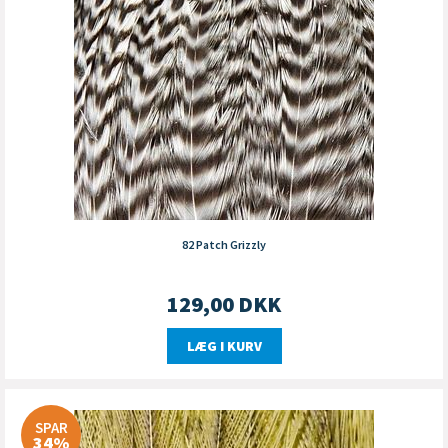
82 Patch Grizzly
129,00
DKK
LÆG I KURV
SPAR
34%