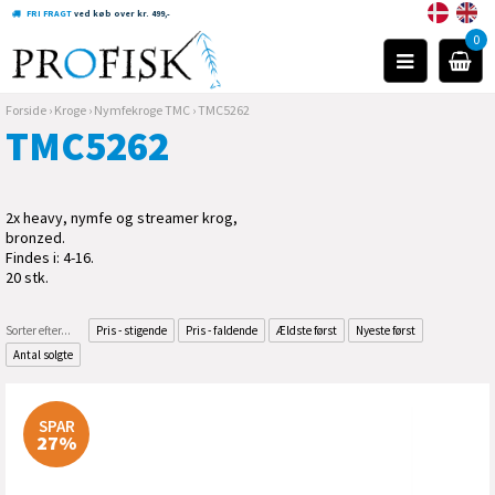
FRI FRAGT
ved køb over kr. 499,-
0
Forside
›
Kroge
›
Nymfekroge TMC
›
TMC5262
TMC5262
2x heavy, nymfe og streamer krog,
bronzed.
Findes i: 4-16.
20 stk.
Sorter efter...
Pris - stigende
Pris - faldende
Ældste først
Nyeste først
Antal solgte
SPAR
27%