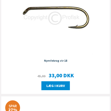
Nymfekrog str 18
33,00
DKK
45,00
LÆG I KURV
SPAR
27%