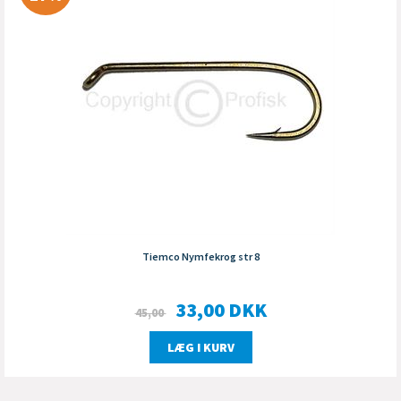
Tiemco Nymfekrog str 8
33,00
DKK
45,00
LÆG I KURV