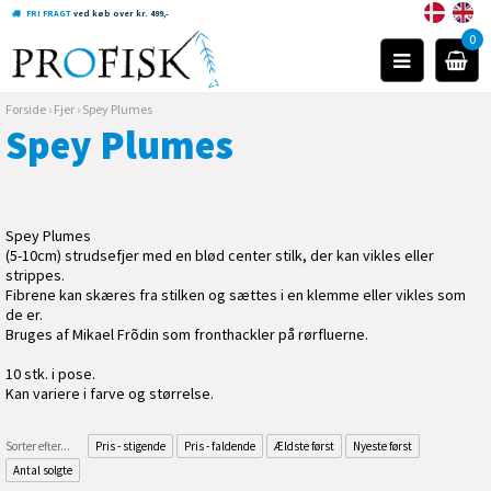
FRI FRAGT
ved køb over kr. 499,-
0
Forside
›
Fjer
›
Spey Plumes
Spey Plumes
Spey Plumes
(5-10cm) strudsefjer med en blød center stilk, der kan vikles eller
strippes.
Fibrene kan skæres fra stilken og sættes i en klemme eller vikles som
de er.
Bruges af Mikael Frõdin som fronthackler på rørfluerne.
10 stk. i pose.
Kan variere i farve og størrelse.
Sorter efter...
Pris - stigende
Pris - faldende
Ældste først
Nyeste først
Antal solgte