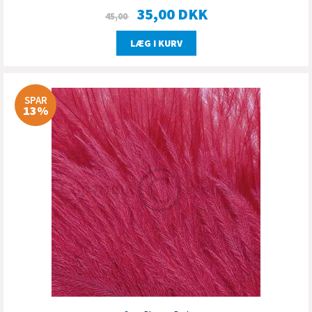
35,00
DKK
45,00
LÆG I KURV
SPAR
13%