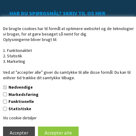
HAR DU SPØRGSMÅL? SKRIV TIL OS HER
De brugte cookies har til formål at optimere websitet og de teknologier
vi bruger, for at gøre besøget så nemt for dig.
Oplysningerne bliver brugt til:
1. Funktionalitet
2. Statistik
3. Marketing
Ved at ”accepter alle” giver du samtykke til alle disse formål. Du kan til
enhver tid trække dit samtykke tilbage.
Nødvendige
Markedsføring
Funktionelle
Statistiske
Copyright © 2020 Profisk.dk
· CVR: 16254002
Vis cookie detaljer
Design af Dandodesign