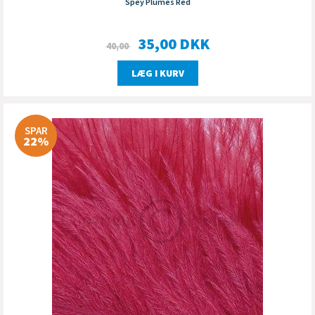
Spey Plumes Red
35,00
DKK
40,00
LÆG I KURV
SPAR
22%