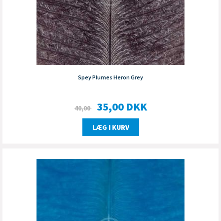
Spey Plumes Heron Grey
35,00
DKK
40,00
LÆG I KURV