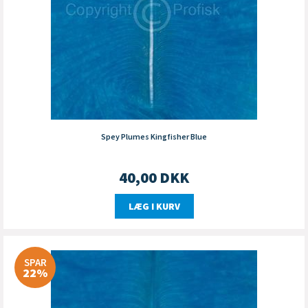
Spey Plumes Kingfisher Blue
40,00
DKK
LÆG I KURV
SPAR
22%