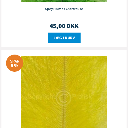
Spey Plumes Chartreuse
45,00
DKK
LÆG I KURV
SPAR
5%