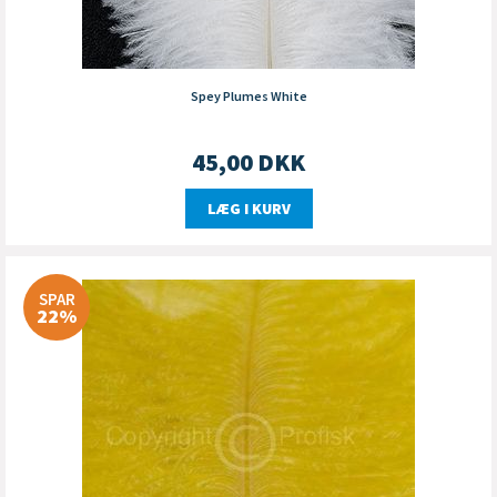
Spey Plumes White
45,00
DKK
LÆG I KURV
SPAR
22%