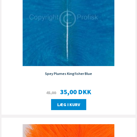
Spey Plumes Kingfisher Blue
35,00
DKK
45,00
LÆG I KURV