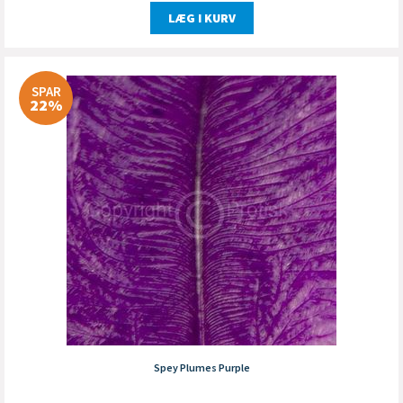
LÆG I KURV
SPAR
22%
Spey Plumes Purple