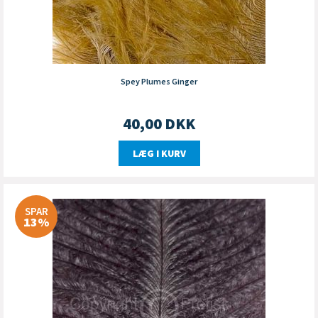
Spey Plumes Ginger
40,00
DKK
LÆG I KURV
SPAR
13%