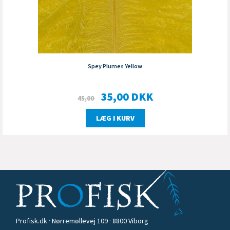
Spey Plumes Yellow
35,00
DKK
45,00
LÆG I KURV
Profisk.dk · Nørremøllevej 109 · 8800 Viborg