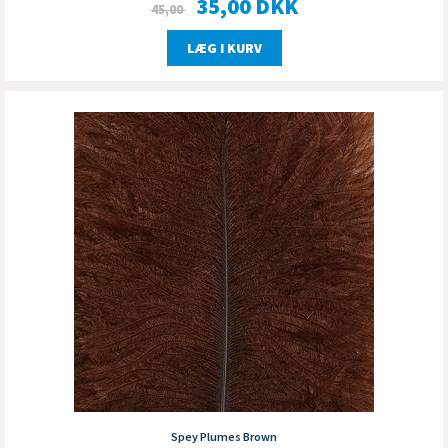
35,00
DKK
45,00
LÆG I KURV
Spey Plumes Brown