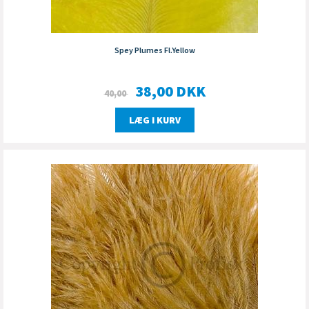
Spey Plumes Fl.Yellow
38,00
DKK
40,00
LÆG I KURV