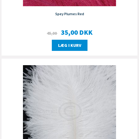
Spey Plumes Red
35,00
DKK
45,00
LÆG I KURV