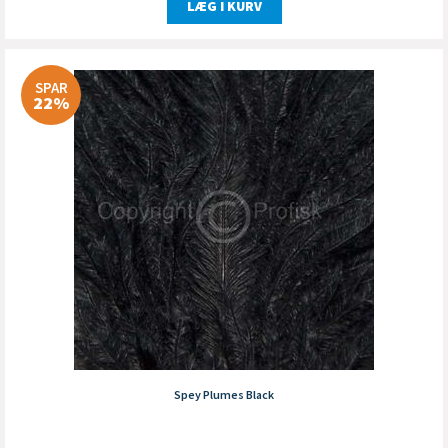
LÆG I KURV
SPAR
22%
Spey Plumes Black