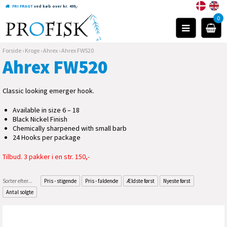
FRI FRAGT
ved køb over kr. 499,-
0
Forside
›
Kroge
›
Ahrex
›
Ahrex FW520
Ahrex FW520
Classic looking emerger hook.
Available in size 6 – 18
Black Nickel Finish
Chemically sharpened with small barb
24 Hooks per package
Tilbud. 3 pakker i en str. 150,-
Sorter efter...
Pris - stigende
Pris - faldende
Ældste først
Nyeste først
Antal solgte