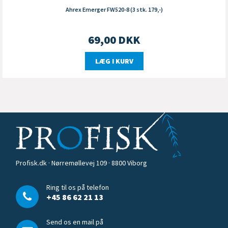
Ahrex Emerger FW520-8 (3 stk. 179,-)
69,00
DKK
LÆG I KURV
Profisk.dk · Nørremøllevej 109 · 8800 Viborg
Ring til os på telefon
+45 86 62 21 13
Send os en mail på