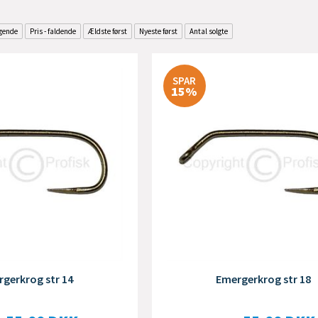
igende
Pris - faldende
Ældste først
Nyeste først
Antal solgte
SPAR
15%
gerkrog str 14
Emergerkrog str 18