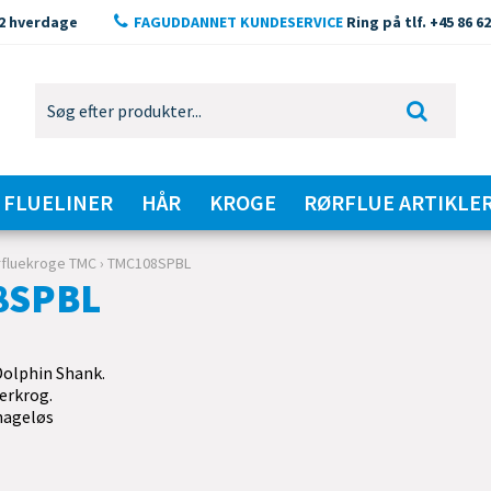
2 hverdage
FAGUDDANNET KUNDESERVICE
Ring på tlf. +45 86 62
FLUELINER
HÅR
KROGE
RØRFLUE ARTIKLE
rfluekroge TMC
›
TMC108SPBL
8SPBL
olphin Shank.
erkrog.
hageløs