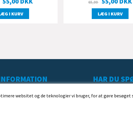
55,00
DKK
55,00
DKK
65,00
LÆG I KURV
LÆG I KURV
INFORMATION
HAR DU SPØ
KUNDESERVICE
ptimere websitet og de teknologier vi bruger, for at gøre besøget 
LEVERING
BESTILLING
BETALING
HANDELSBETINGELSER