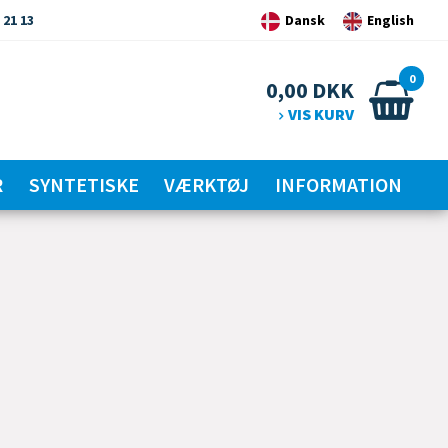
 21 13
Dansk
English
0
0,00
DKK
VIS KURV
R
SYNTETISKE
VÆRKTØJ
INFORMATION