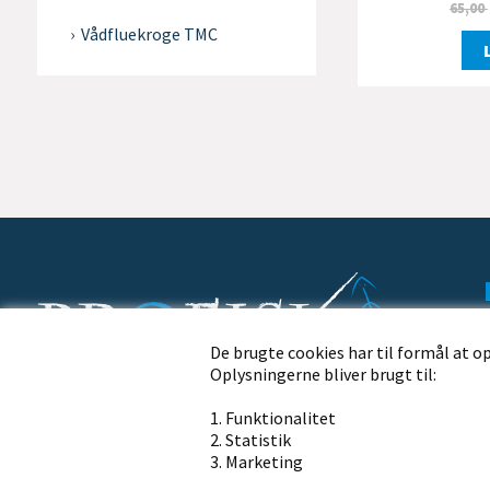
65,00
Vådfluekroge TMC
De brugte cookies har til formål at o
Oplysningerne bliver brugt til:
Profisk.dk · Nørremøllevej 109 · 8800 Viborg
1. Funktionalitet
Ring til os på telefon
2. Statistik
+45 86 62 21 13
3. Marketing