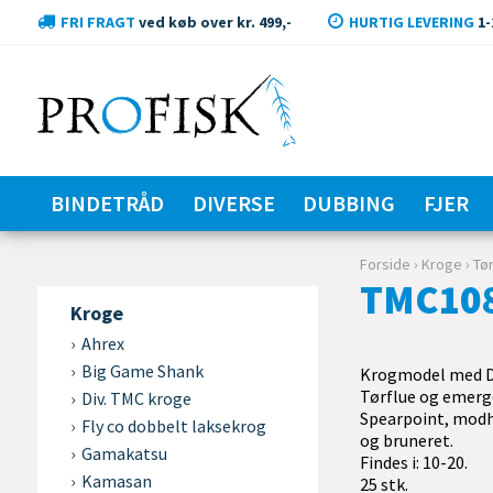
FRI FRAGT
ved køb over kr. 499,-
HURTIG LEVERING
1-
BINDETRÅD
DIVERSE
DUBBING
FJER
Forside
›
Kroge
›
Tø
TMC10
Kroge
Ahrex
Big Game Shank
Krogmodel med D
Tørflue og emerg
Div. TMC kroge
Spearpoint, mod
Fly co dobbelt laksekrog
og bruneret.
Gamakatsu
Findes i: 10-20.
Kamasan
25 stk.