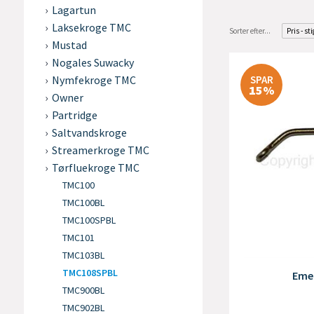
Lagartun
Laksekroge TMC
Sorter efter...
Pris - st
Mustad
Nogales Suwacky
SPAR
Nymfekroge TMC
15%
Owner
Partridge
Saltvandskroge
Streamerkroge TMC
Tørfluekroge TMC
TMC100
TMC100BL
TMC100SPBL
TMC101
TMC103BL
TMC108SPBL
Emer
TMC900BL
TMC902BL