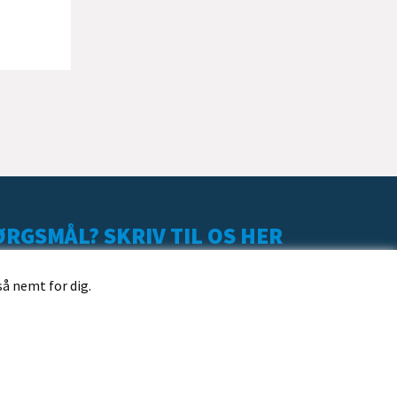
RGSMÅL? SKRIV TIL OS HER
så nemt for dig.