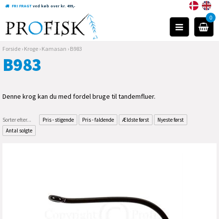
FRI FRAGT
ved køb over kr. 499,-
0
Forside
›
Kroge
›
Kamasan
›
B983
B983
Denne krog kan du med fordel bruge til tandemfluer.
Sorter efter...
Pris - stigende
Pris - faldende
Ældste først
Nyeste først
Antal solgte