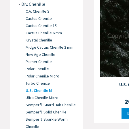
Div. Chenille
C.A. Chenille S
Cactus Chenille
Cactus Chenille 15
Cactus Chenille 6 mm
Krystal Chenille
Midge Cactus Chenille 2 mm
New Age Chenille
Palmer Chenille
Polar Chenille
Polar Chenille Micro
Turbo Chenille
U.S. 
U.S. Chenille M
Ultra Chenille Micro
2
Semperfli Guard Hair Chenille
Semperfli Solid Chenille
Semperfli Sparkle Worm
Chenille