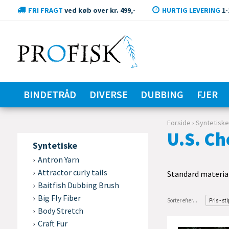
FRI FRAGT
ved køb over kr. 499,-
HURTIG LEVERING
1-
BINDETRÅD
DIVERSE
DUBBING
FJER
Forside
›
Syntetisk
U.S. Ch
Syntetiske
Antron Yarn
Attractor curly tails
Standard materiale
Baitfish Dubbing Brush
Big Fly Fiber
Sorter efter...
Pris - st
Body Stretch
Craft Fur