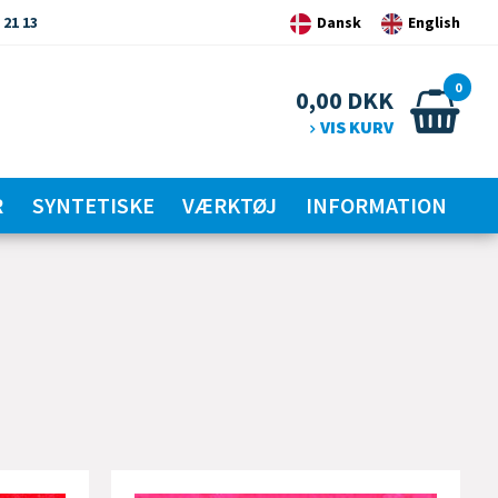
 21 13
Dansk
English
0
0,00
DKK
VIS KURV
R
SYNTETISKE
VÆRKTØJ
INFORMATION