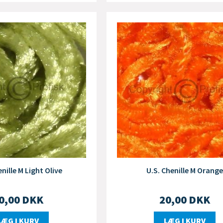
enille M Light Olive
U.S. Chenille M Orange
0,00
DKK
20,00
DKK
LÆG I KURV
LÆG I KURV