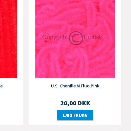
ge
U.S. Chenille M Fluo Pink
20,00
DKK
LÆG I KURV