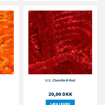
U.S. Chenille M Red
20,00
DKK
LÆG I KURV