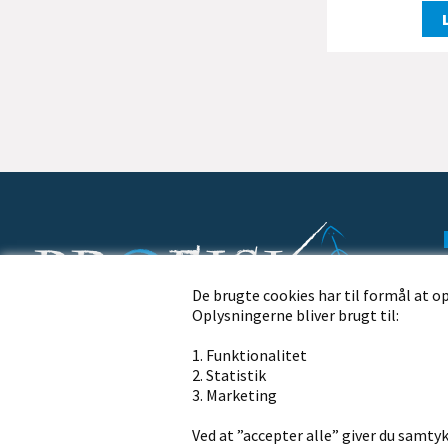
De brugte cookies har til formål at o
Oplysningerne bliver brugt til:
Profisk.dk · Nørremøllevej 109 · 8800 Viborg
1. Funktionalitet
Ring til os på telefon
2. Statistik
+45 86 62 21 13
3. Marketing
Ved at ”accepter alle” giver du samtyk