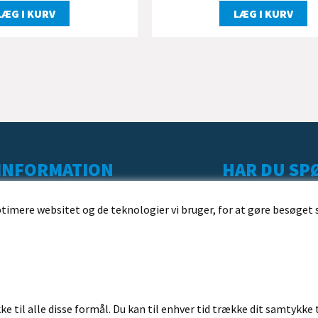
LÆG I KURV
LÆG I KURV
INFORMATION
HAR DU SPØ
KUNDESERVICE
ptimere websitet og de teknologier vi bruger, for at gøre besøget 
LEVERING
BESTILLING
BETALING
HANDELSBETINGELSER
ke til alle disse formål. Du kan til enhver tid trække dit samtykke 
FORTRYDELSESRET