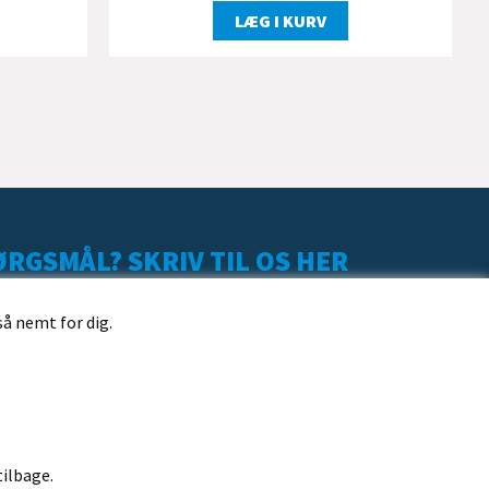
LÆG I KURV
RGSMÅL? SKRIV TIL OS HER
så nemt for dig.
tilbage.