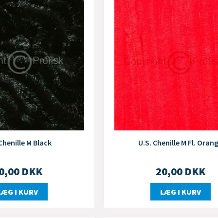
Chenille M Black
U.S. Chenille M Fl. Oran
0,00
DKK
20,00
DKK
LÆG I KURV
LÆG I KURV