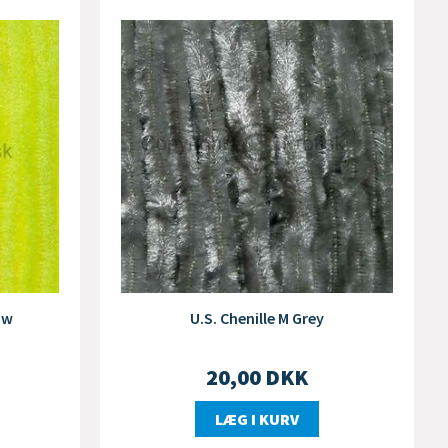
ow
U.S. Chenille M Grey
20,00
DKK
LÆG I KURV