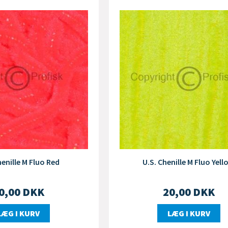
henille M Fluo Red
U.S. Chenille M Fluo Yell
0,00
DKK
20,00
DKK
LÆG I KURV
LÆG I KURV