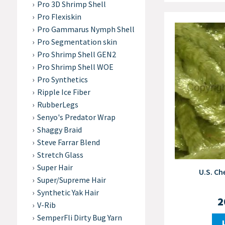
Pro 3D Shrimp Shell
Pro Flexiskin
Pro Gammarus Nymph Shell
Pro Segmentation skin
Pro Shrimp Shell GEN2
Pro Shrimp Shell WOE
Pro Synthetics
Ripple Ice Fiber
RubberLegs
Senyo's Predator Wrap
Shaggy Braid
Steve Farrar Blend
Stretch Glass
Super Hair
U.S. Ch
Super/Supreme Hair
Synthetic Yak Hair
2
V-Rib
SemperFli Dirty Bug Yarn