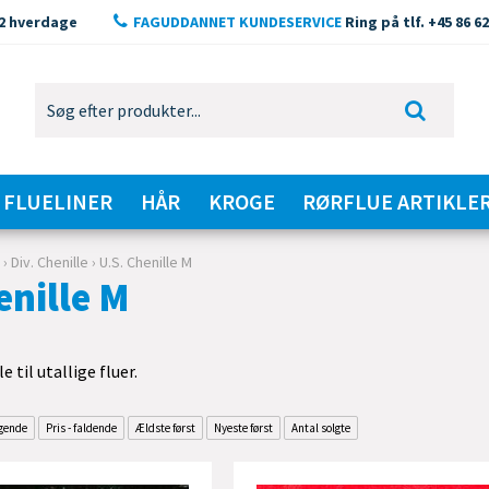
2 hverdage
FAGUDDANNET KUNDESERVICE
Ring på tlf. +45 86 62
FLUELINER
HÅR
KROGE
RØRFLUE ARTIKLE
e
›
Div. Chenille
›
U.S. Chenille M
enille M
 til utallige fluer.
igende
Pris - faldende
Ældste først
Nyeste først
Antal solgte