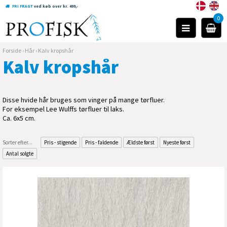
FRI FRAGT
ved køb over kr. 499,-
0
Forside
›
Hår
›
Kalv kropshår
Kalv kropshår
Disse hvide hår bruges som vinger på mange tørfluer.
For eksempel Lee Wulffs tørfluer til laks.
Ca. 6x5 cm.
Sorter efter...
Pris - stigende
Pris - faldende
Ældste først
Nyeste først
Antal solgte