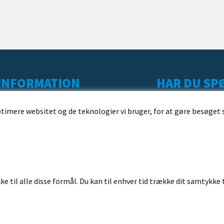
INFORMATION
HAR DU SPØ
KUNDESERVICE
ptimere websitet og de teknologier vi bruger, for at gøre besøget 
LEVERING
BESTILLING
BETALING
HANDELSBETINGELSER
ke til alle disse formål. Du kan til enhver tid trække dit samtykke 
FORTRYDELSESRET
REKLAMATIONSRET
ORDRESTATUS