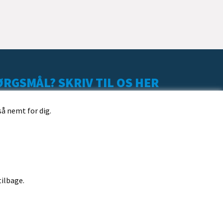
RGSMÅL? SKRIV TIL OS HER
så nemt for dig.
tilbage.