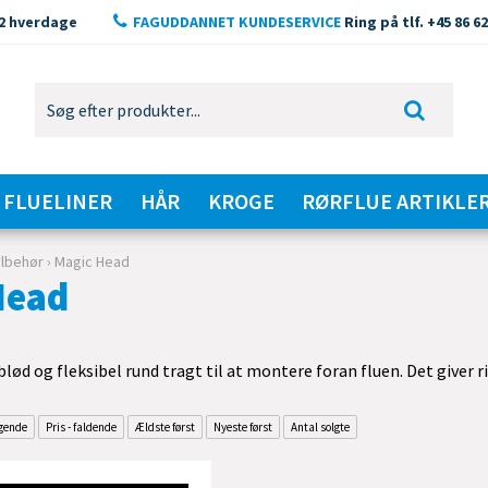
2 hverdage
FAGUDDANNET KUNDESERVICE
Ring på tlf. +45 86 62
FLUELINER
HÅR
KROGE
RØRFLUE ARTIKLE
ilbehør
›
Magic Head
Head
lød og fleksibel rund tragt til at montere foran fluen. Det giver rig
igende
Pris - faldende
Ældste først
Nyeste først
Antal solgte