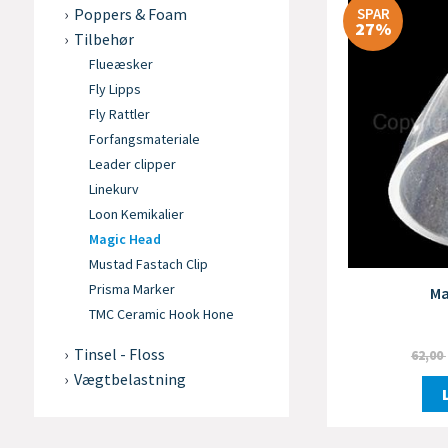
SPAR
Poppers & Foam
27%
Tilbehør
Flueæsker
Fly Lipps
Fly Rattler
Forfangsmateriale
Leader clipper
Linekurv
Loon Kemikalier
Magic Head
Mustad Fastach Clip
Prisma Marker
Ma
TMC Ceramic Hook Hone
Tinsel - Floss
62,00
Vægtbelastning