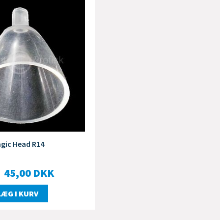
gic Head R14
45,00
DKK
LÆG I KURV