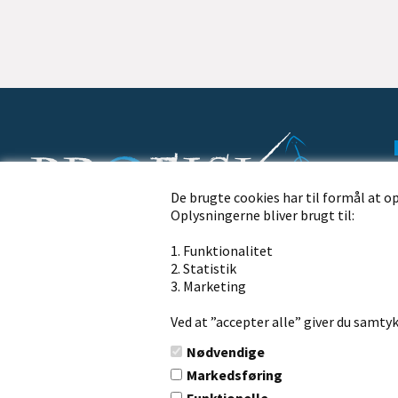
De brugte cookies har til formål at o
Oplysningerne bliver brugt til:
Profisk.dk · Nørremøllevej 109 · 8800 Viborg
1. Funktionalitet
Ring til os på telefon
2. Statistik
+45 86 62 21 13
3. Marketing
Ved at ”accepter alle” giver du samtyk
Send os en mail på
Nødvendige
info@ph-outdoor.dk
Markedsføring
Funktionelle