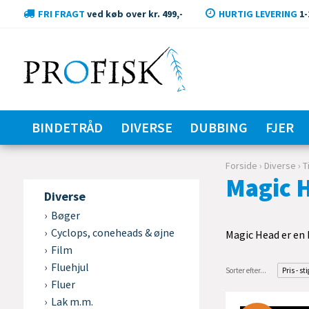
FRI FRAGT
ved køb over kr. 499,-
HURTIG LEVERING
1-
BINDETRÅD
DIVERSE
DUBBING
FJER
Forside
›
Diverse
›
T
Magic 
Diverse
Bøger
Cyclops, coneheads & øjne
Magic Head er en b
Film
Fluehjul
Sorter efter...
Pris - st
Fluer
Lak m.m.