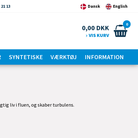
 21 13
Dansk
English
0
0,00
DKK
VIS KURV
R
SYNTETISKE
VÆRKTØJ
INFORMATION
tig liv i fluen, og skaber turbulens.