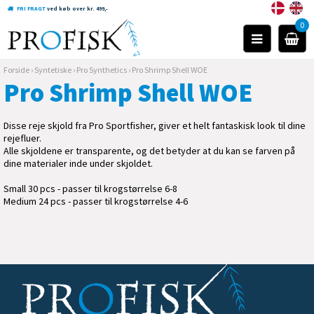
FRI FRAGT
ved køb over kr. 499,-
0
Forside
›
Syntetiske
›
Pro Synthetics
›
Pro Shrimp Shell WOE
Pro Shrimp Shell WOE
Disse reje skjold fra Pro Sportfisher, giver et helt fantaskisk look til dine
rejefluer.
Alle skjoldene er transparente, og det betyder at du kan se farven på
dine materialer inde under skjoldet.
Small 30 pcs - passer til krogstørrelse 6-8
Medium 24 pcs - passer til krogstørrelse 4-6