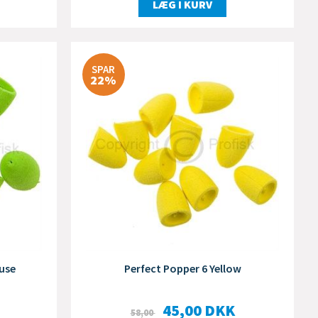
LÆG I KURV
SPAR
22%
use
Perfect Popper 6 Yellow
45,00
DKK
58,00