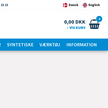
 21 13
Dansk
English
0
0,00
DKK
VIS KURV
R
SYNTETISKE
VÆRKTØJ
INFORMATION