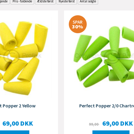
igende
Pris - faldende
Ældste først
Nyeste først
Antal solgte
SPAR
30%
t Popper 2 Yellow
Perfect Popper 2/0 Chartr
69,00
DKK
69,00
DKK
99,00