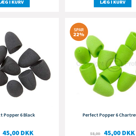
LÆG I KURV
LÆG I KURV
SPAR
22%
ct Popper 6 Black
Perfect Popper 6 Chartre
45,00
DKK
45,00
DKK
58,00