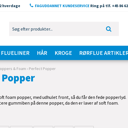
2 hverdage
FAGUDDANNET KUNDESERVICE
Ring på tlf. +45 86 62
FLUELINER
HÅR
KROGE
RØRFLUE ARTIKLE
oppers & Foam
›
Perfect Popper
t Popper
ft foam popper, med udhulet front, så du får den fede popperlyd.
tere gummiben på denne popper, da den er laver af soft foam.