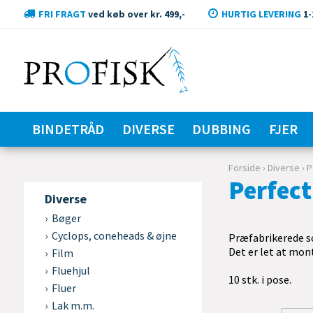
FRI FRAGT
ved køb over kr. 499,-
HURTIG LEVERING
1-
BINDETRÅD
DIVERSE
DUBBING
FJER
Forside
›
Diverse
›
P
Perfec
Diverse
Bøger
Cyclops, coneheads & øjne
Præfabrikerede so
Det er let at mon
Film
Fluehjul
10 stk. i pose.
Fluer
Lak m.m.