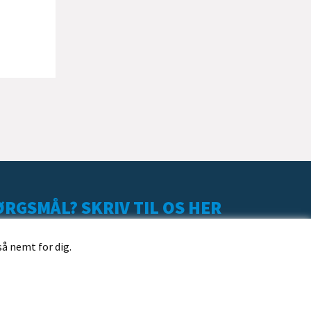
RGSMÅL? SKRIV TIL OS HER
så nemt for dig.