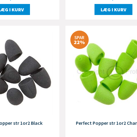
LÆG I KURV
LÆG I KURV
SPAR
22%
opper str 1or2 Black
Perfect Popper str 1or2 Cha