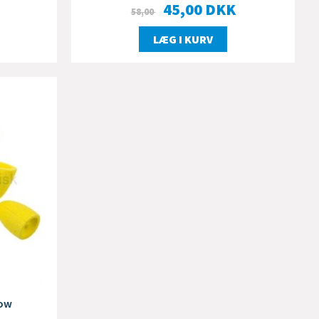
45,00
DKK
58,00
LÆG I KURV
low