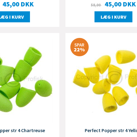
45,00
DKK
45,00
DKK
58,00
LÆG I KURV
LÆG I KURV
SPAR
22%
pper str 4 Chartreuse
Perfect Popper str 4 Yel