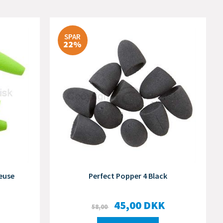
SPAR
22%
euse
Perfect Popper 4 Black
45,00
DKK
58,00