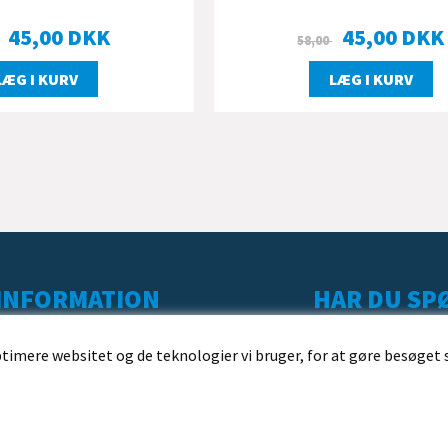
45,00
DKK
45,00
DKK
58,00
LÆG I KURV
LÆG I KURV
INFORMATION
HAR DU SPØ
KUNDESERVICE
ptimere websitet og de teknologier vi bruger, for at gøre besøget 
LEVERING
BESTILLING
BETALING