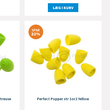
LÆG I KURV
SPAR
22%
rtreuse
Perfect Popper str 1or2 Yellow