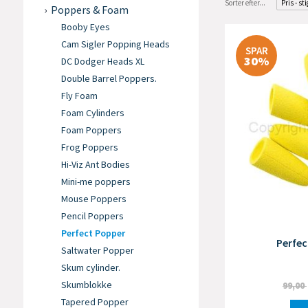
Sorter efter...
Pris - st
Poppers & Foam
Booby Eyes
Cam Sigler Popping Heads
SPAR
30%
DC Dodger Heads XL
Double Barrel Poppers.
Fly Foam
Foam Cylinders
Foam Poppers
Frog Poppers
Hi-Viz Ant Bodies
Mini-me poppers
Mouse Poppers
Pencil Poppers
Perfect Popper
Perfec
Saltwater Popper
Skum cylinder.
Skumblokke
99,00
Tapered Popper