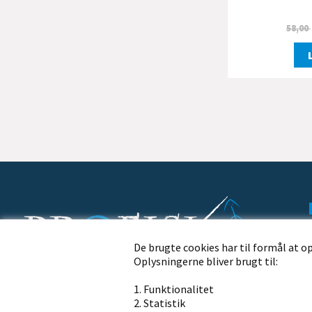
58,00
De brugte cookies har til formål at o
Oplysningerne bliver brugt til:
Profisk.dk · Nørremøllevej 109 · 8800 Viborg
1. Funktionalitet
Ring til os på telefon
2. Statistik