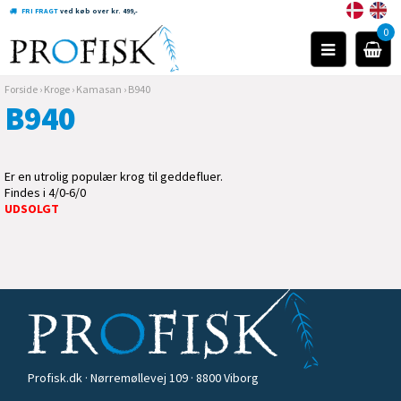
FRI FRAGT
ved køb over kr. 499,-
0
Forside
›
Kroge
›
Kamasan
›
B940
B940
Er en utrolig populær krog til geddefluer.
Findes i 4/0-6/0
UDSOLGT
Profisk.dk · Nørremøllevej 109 · 8800 Viborg