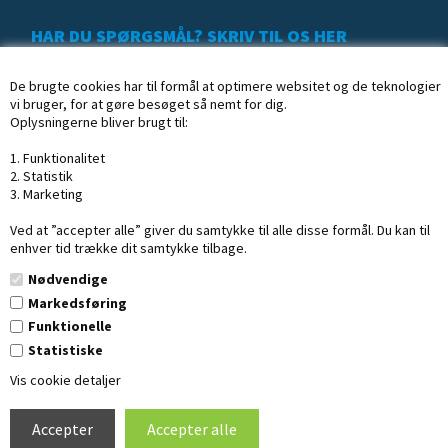
HAR DU SPØRGSMÅL? SKRIV TIL OS HER
De brugte cookies har til formål at optimere websitet og de teknologier
vi bruger, for at gøre besøget så nemt for dig.
Oplysningerne bliver brugt til:
1. Funktionalitet
2. Statistik
3. Marketing
Ved at ”accepter alle” giver du samtykke til alle disse formål. Du kan til
enhver tid trække dit samtykke tilbage.
Nødvendige
Markedsføring
Funktionelle
Statistiske
Copyright © 2020 Profisk.dk
· CVR: 16254002
Vis cookie detaljer
Design af Dandodesign