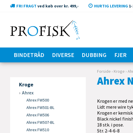
FRI FRAGT
ved køb over kr. 499,-
HURTIG LEVERING
1-
BINDETRÅD
DIVERSE
DUBBING
FJER
Forside
›
Kroge
›
Ah
Ahrex 
Kroge
Ahrex
Ahrex FW500
Krogen er med ned
Lidt mere wire tyk
Ahrex FW501-BL
Krogen er kemisk
Ahrex FW506
Black nickel finish
Ahrex FW507-BL
18 stk. i pose.
Ahrex FW510
Str. 2-4-6-8