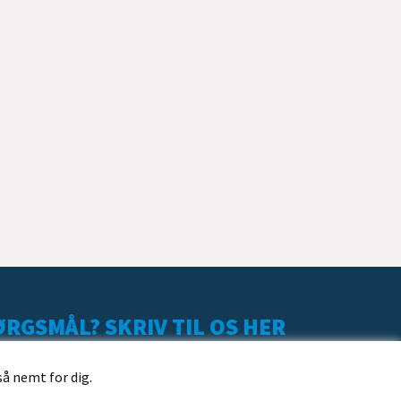
RGSMÅL? SKRIV TIL OS HER
så nemt for dig.