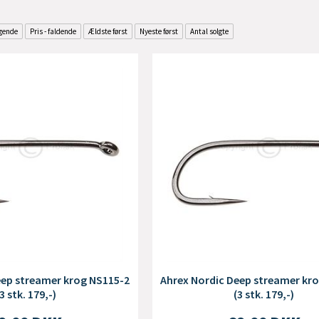
igende
Pris - faldende
Ældste først
Nyeste først
Antal solgte
eep streamer krog NS115-2
Ahrex Nordic Deep streamer kr
3 stk. 179,-)
(3 stk. 179,-)