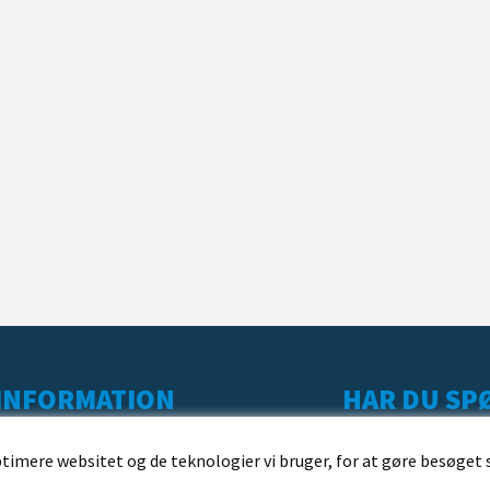
INFORMATION
HAR DU SPØ
KUNDESERVICE
ptimere websitet og de teknologier vi bruger, for at gøre besøget 
LEVERING