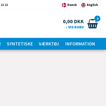
 21 13
Dansk
English
0
0,00
DKK
VIS KURV
R
SYNTETISKE
VÆRKTØJ
INFORMATION