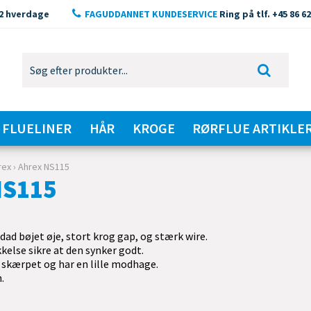
2 hverdage
FAGUDDANNET KUNDESERVICE
Ring på tlf. +45 86 62
FLUELINER
HÅR
KROGE
RØRFLUE ARTIKLE
rex
›
Ahrex NS115
NS115
ad bøjet øje, stort krog gap, og stærk wire.
kelse sikre at den synker godt.
 skærpet og har en lille modhage.
.