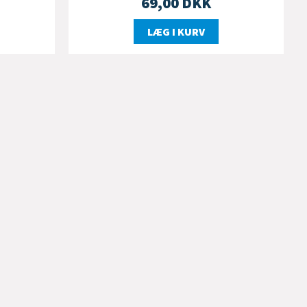
69,00
DKK
LÆG I KURV