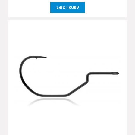
LÆG I KURV