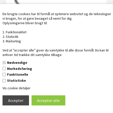
De brugte cookies har til formål at optimere websitet og de teknologier
vi bruger, for at gøre besøget så nemt for dig.
Oplysningerne bliver brugt til:
1. Funktionalitet
2. Statistik
3. Marketing
Ahrex SA210 BOB Clouser Signature 1 (3 stk. 179,-)
Ved at ”accepter alle” giver du samtykke til alle disse formål. Du kan til
69,00
DKK
enhver tid trække dit samtykke tilbage.
Nødvendige
LÆG I KURV
Markedsføring
Funktionelle
Statistiske
Vis cookie detaljer