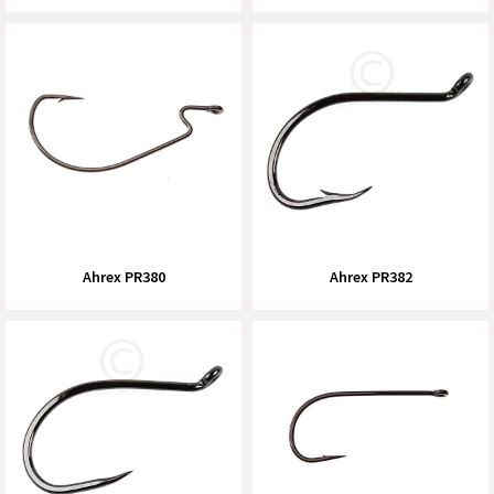
Ahrex PR380
Ahrex PR382