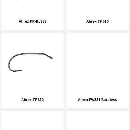
Ahrex PR-BL383
Ahrex TP610
Ahrex TP650
Ahrex FW551 Barbless