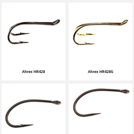
Ahrex HR428
Ahrex HR428G