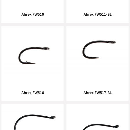
Ahrex FW510
Ahrex FW511-BL
Ahrex FW516
Ahrex FW517-BL