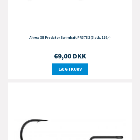
Ahrex GB Predator Swimbait PR378 2 (3 stk. 179,-)
69,00
DKK
LÆG I KURV