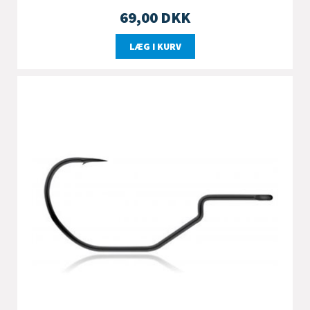
69,00
DKK
LÆG I KURV