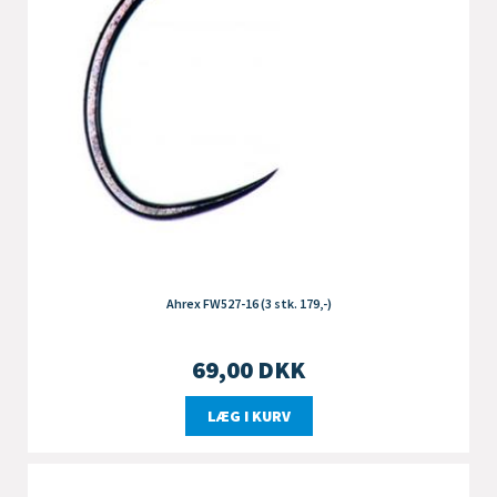
Ahrex FW527-16 (3 stk. 179,-)
69,00
DKK
LÆG I KURV