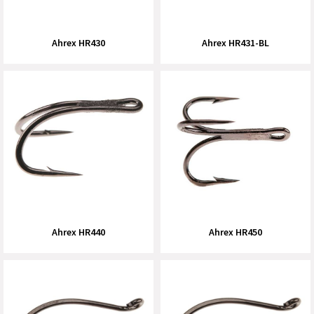
Ahrex HR430
Ahrex HR431-BL
Ahrex HR440
Ahrex HR450