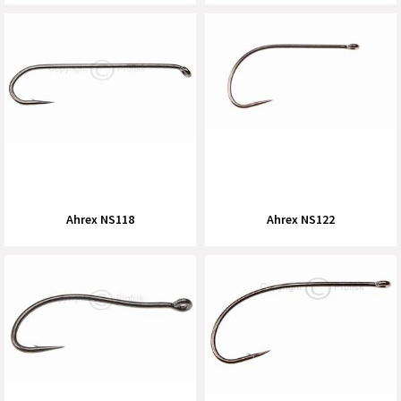
Ahrex NS118
Ahrex NS122