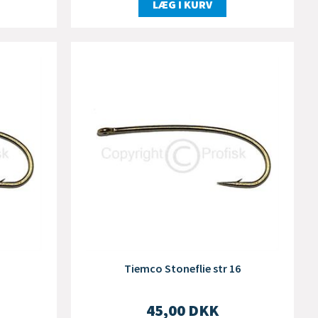
LÆG I KURV
Tiemco Stoneflie str 16
45,00
DKK