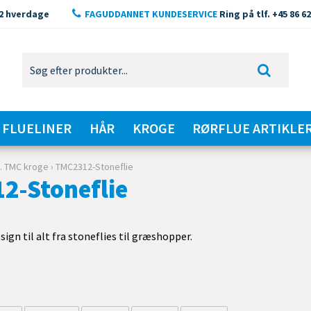
2 hverdage
FAGUDDANNET KUNDESERVICE
Ring på tlf. +45 86 62
FLUELINER
HÅR
KROGE
RØRFLUE ARTIKLE
v. TMC kroge
›
TMC2312-Stoneflie
2-Stoneflie
sign til alt fra stoneflies til græshopper.