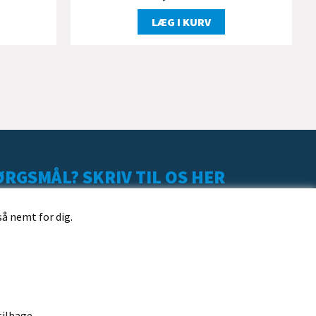
LÆG I KURV
RGSMÅL? SKRIV TIL OS HER
så nemt for dig.
tilbage.