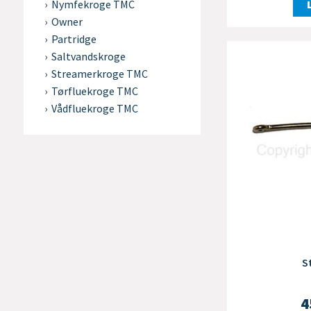
Nymfekroge TMC
Owner
Partridge
Saltvandskroge
Streamerkroge TMC
Tørfluekroge TMC
Vådfluekroge TMC
S
4