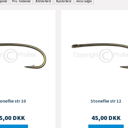
igende
Pris - faldende
Ældste først
Nyeste først
Antal solgte
oneflie str 10
Stoneflie str 12
5,00
DKK
45,00
DKK