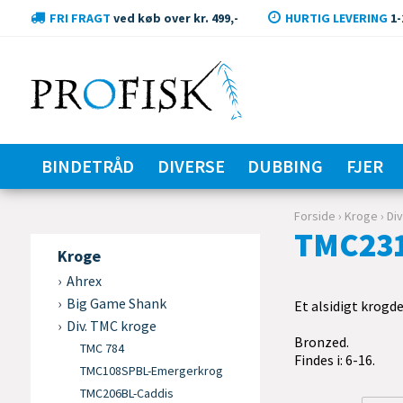
FRI FRAGT
ved køb over kr. 499,-
HURTIG LEVERING
1-
BINDETRÅD
DIVERSE
DUBBING
FJER
Forside
›
Kroge
›
Di
TMC231
Kroge
Ahrex
Big Game Shank
Et alsidigt krogde
Div. TMC kroge
Bronzed.
TMC 784
Findes i: 6-16.
TMC108SPBL-Emergerkrog
TMC206BL-Caddis