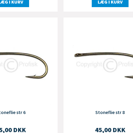
LÆG I KURV
LÆG I KURV
toneflie str 6
Stoneflie str 8
5,00
DKK
45,00
DKK