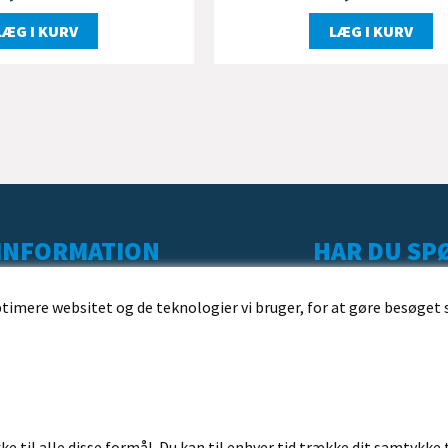
LÆG I KURV
LÆG I KURV
INFORMATION
HAR DU SPØ
KUNDESERVICE
ptimere websitet og de teknologier vi bruger, for at gøre besøget 
LEVERING
BESTILLING
BETALING
HANDELSBETINGELSER
ke til alle disse formål. Du kan til enhver tid trække dit samtykke 
FORTRYDELSESRET