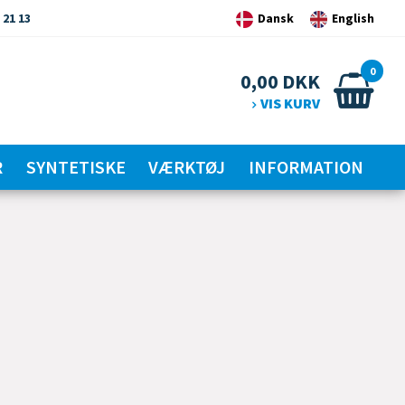
 21 13
Dansk
English
0
0,00
DKK
VIS KURV
R
SYNTETISKE
VÆRKTØJ
INFORMATION