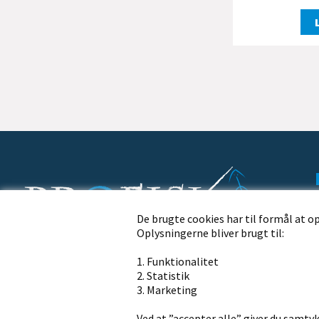
De brugte cookies har til formål at o
Oplysningerne bliver brugt til:
Profisk.dk · Nørremøllevej 109 · 8800 Viborg
1. Funktionalitet
Ring til os på telefon
2. Statistik
+45 86 62 21 13
3. Marketing
Ved at ”accepter alle” giver du samtyk