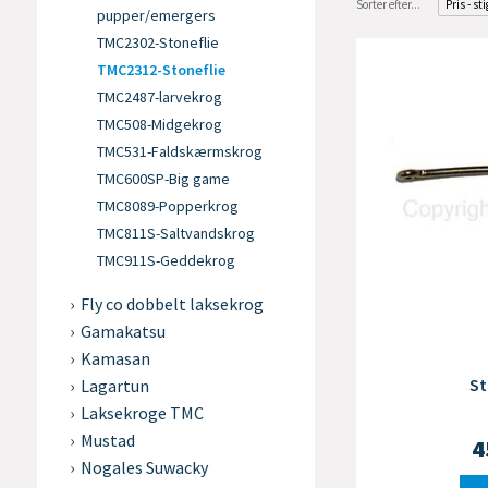
Sorter efter...
Pris - st
pupper/emergers
TMC2302-Stoneflie
TMC2312-Stoneflie
TMC2487-larvekrog
TMC508-Midgekrog
TMC531-Faldskærmskrog
TMC600SP-Big game
TMC8089-Popperkrog
TMC811S-Saltvandskrog
TMC911S-Geddekrog
Fly co dobbelt laksekrog
Gamakatsu
Kamasan
St
Lagartun
Laksekroge TMC
Mustad
4
Nogales Suwacky