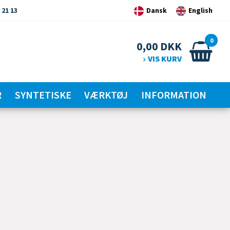
 21 13
Dansk
English
0
0,00
DKK
VIS KURV
R
SYNTETISKE
VÆRKTØJ
INFORMATION