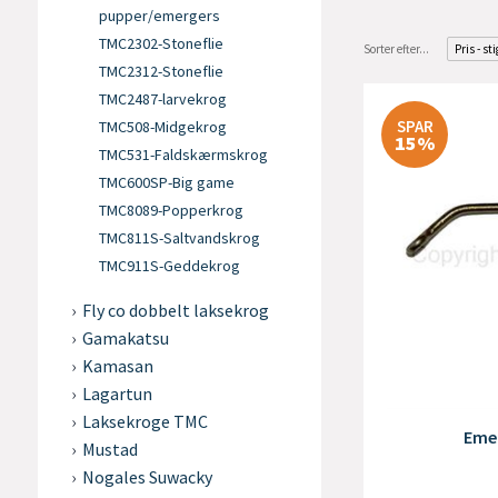
pupper/emergers
TMC2302-Stoneflie
Sorter efter...
Pris - st
TMC2312-Stoneflie
TMC2487-larvekrog
SPAR
TMC508-Midgekrog
15%
TMC531-Faldskærmskrog
TMC600SP-Big game
TMC8089-Popperkrog
TMC811S-Saltvandskrog
TMC911S-Geddekrog
Fly co dobbelt laksekrog
Gamakatsu
Kamasan
Lagartun
Laksekroge TMC
Emer
Mustad
Nogales Suwacky