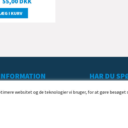
55,00
DKK
LÆG I KURV
INFORMATION
HAR DU SPØ
KUNDESERVICE
ptimere websitet og de teknologier vi bruger, for at gøre besøget 
LEVERING
BESTILLING
BETALING
HANDELSBETINGELSER