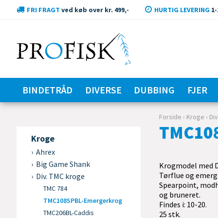
FRI FRAGT
ved køb over kr. 499,-
HURTIG LEVERING
1-
BINDETRÅD
DIVERSE
DUBBING
FJER
Forside
›
Kroge
›
Di
TMC108
Kroge
Ahrex
Big Game Shank
Krogmodel med D
Tørflue og emerg
Div. TMC kroge
Spearpoint, mod
TMC 784
og bruneret.
TMC108SPBL-Emergerkrog
Findes i: 10-20.
TMC206BL-Caddis
25 stk.