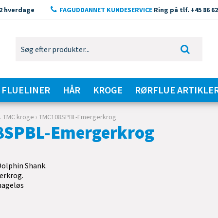
2 hverdage
FAGUDDANNET KUNDESERVICE
Ring på tlf. +45 86 62
FLUELINER
HÅR
KROGE
RØRFLUE ARTIKLE
v. TMC kroge
›
TMC108SPBL-Emergerkrog
SPBL-Emergerkrog
olphin Shank.
erkrog.
hageløs