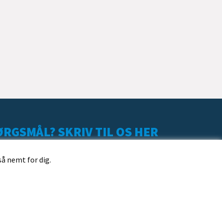
RGSMÅL? SKRIV TIL OS HER
så nemt for dig.