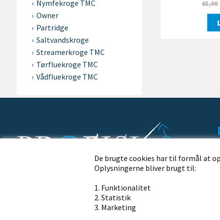
Nymfekroge TMC
65,00
Owner
Partridge
Saltvandskroge
Streamerkroge TMC
Tørfluekroge TMC
Vådfluekroge TMC
De brugte cookies har til formål at o
Oplysningerne bliver brugt til:
Profisk.dk · Nørremøllevej 109 · 8800 Viborg
1. Funktionalitet
Ring til os på telefon
2. Statistik
+45 86 62 21 13
3. Marketing