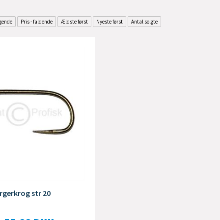
igende
Pris - faldende
Ældste først
Nyeste først
Antal solgte
gerkrog str 20