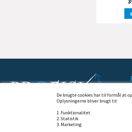
3
De brugte cookies har til formål at o
Oplysningerne bliver brugt til:
Profisk.dk · Nørremøllevej 109 · 8800 Viborg
1. Funktionalitet
Ring til os på telefon
2. Statistik
+45 86 62 21 13
3. Marketing