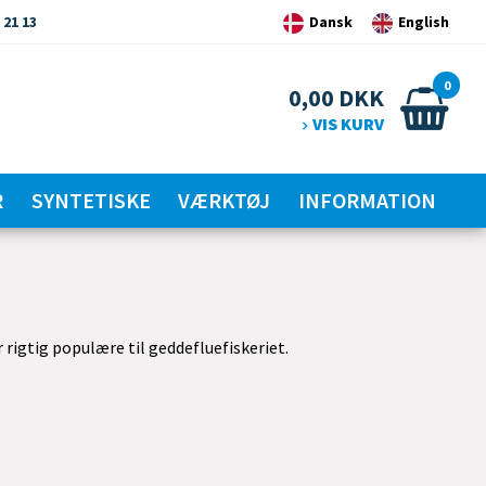
 21 13
Dansk
English
0
0,00
DKK
VIS KURV
R
SYNTETISKE
VÆRKTØJ
INFORMATION
rigtig populære til geddefluefiskeriet.