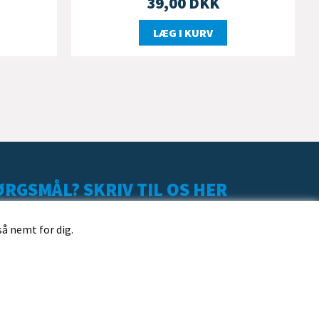
39,00
DKK
LÆG I KURV
RGSMÅL? SKRIV TIL OS HER
så nemt for dig.