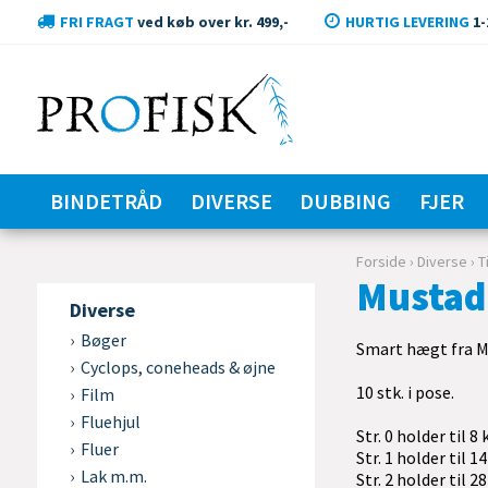
FRI FRAGT
ved køb over kr. 499,-
HURTIG LEVERING
1-
BINDETRÅD
DIVERSE
DUBBING
FJER
Forside
›
Diverse
›
T
Mustad 
Diverse
Bøger
Smart hægt fra Mu
Cyclops, coneheads & øjne
10 stk. i pose.
Film
Fluehjul
Str. 0 holder til 8 
Fluer
Str. 1 holder til 14
Lak m.m.
Str. 2 holder til 28