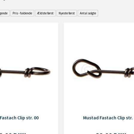
igende
Pris - faldende
Ældste først
Nyeste først
Antal solgte
astach Clip str. 00
Mustad Fastach Clip str.