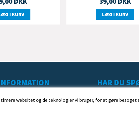
9,00
DKK
39,00
DKK
LÆG I KURV
LÆG I KURV
INFORMATION
HAR DU SPØ
KUNDESERVICE
ptimere websitet og de teknologier vi bruger, for at gøre besøget 
LEVERING
BESTILLING
BETALING
HANDELSBETINGELSER