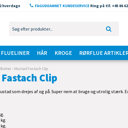
2 hverdage
FAGUDDANNET KUNDESERVICE
Ring på tlf. +45 86 62
FLUELINER
HÅR
KROGE
RØRFLUE ARTIKLE
ilbehør
›
Mustad Fastach Clip
Fastach Clip
stad som drejes af og på. Super nem at bruge og utrolig stærk. Er 
kg.
 kg.
 kg.