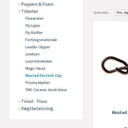
Poppers & Foam
Tilbehør
Sorter efter...
Pris - st
Flueæsker
Fly Lipps
Fly Rattler
Forfangsmateriale
Leader clipper
Linekurv
Loon Kemikalier
Magic Head
Mustad Fastach Clip
Prisma Marker
TMC Ceramic Hook Hone
Tinsel - Floss
Vægtbelastning
Mustad F