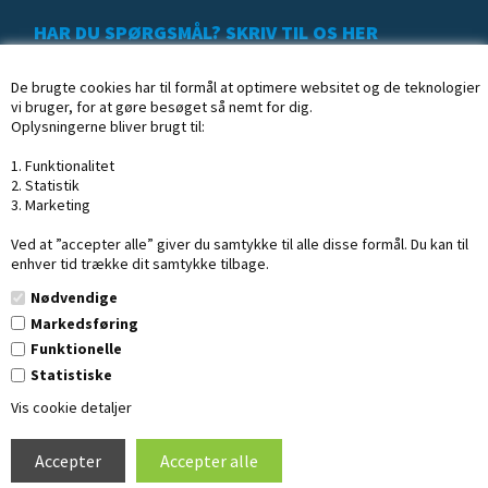
HAR DU SPØRGSMÅL? SKRIV TIL OS HER
De brugte cookies har til formål at optimere websitet og de teknologier
vi bruger, for at gøre besøget så nemt for dig.
Oplysningerne bliver brugt til:
1. Funktionalitet
2. Statistik
3. Marketing
Ved at ”accepter alle” giver du samtykke til alle disse formål. Du kan til
enhver tid trække dit samtykke tilbage.
Nødvendige
Markedsføring
Funktionelle
Statistiske
Copyright © 2020 Profisk.dk
· CVR: 16254002
Vis cookie detaljer
Design af Dandodesign