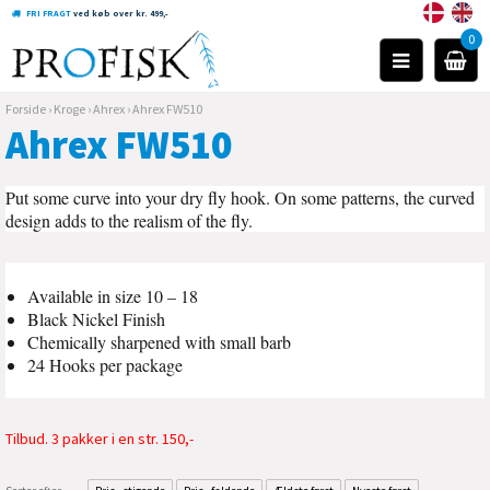
FRI FRAGT
ved køb over kr. 499,-
0
Forside
›
Kroge
›
Ahrex
›
Ahrex FW510
Ahrex FW510
Put some curve into your dry fly hook. On some patterns, the curved
design adds to the realism of the fly.
Available in size 10 – 18
Black Nickel Finish
Chemically sharpened with small barb
24 Hooks per package
Tilbud. 3 pakker i en str. 150,-