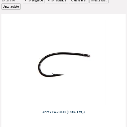
Sorter efter...
Pris - stigende
Pris - faldende
Ældste først
Nyeste først
Antal solgte
Ahrex FW510-10 (3 stk. 179,-)