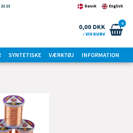
 21 13
Dansk
English
0
0,00
DKK
VIS KURV
R
SYNTETISKE
VÆRKTØJ
INFORMATION