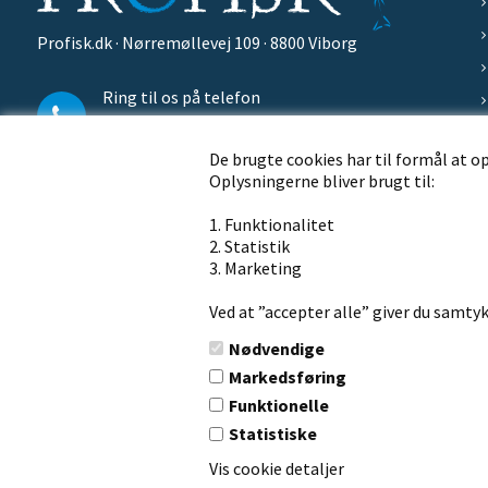
Profisk.dk · Nørremøllevej 109 · 8800 Viborg
Ring til os på telefon
+45 86 62 21 13
De brugte cookies har til formål at o
Oplysningerne bliver brugt til:
Send os en mail på
info@ph-outdoor.dk
1. Funktionalitet
2. Statistik
3. Marketing
Ved at ”accepter alle” giver du samtyk
Nødvendige
Markedsføring
Copyright © 2020 Profisk.dk
· CVR: 16254002
Funktionelle
Statistiske
Vis cookie detaljer