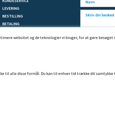
KUNDESERVICE
LEVERING
BESTILLING
BETALING
HANDELSBETINGELSER
ptimere websitet og de teknologier vi bruger, for at gøre besøget 
FORTRYDELSESRET
REKLAMATIONSRET
ORDRESTATUS
ke til alle disse formål. Du kan til enhver tid trække dit samtykke 