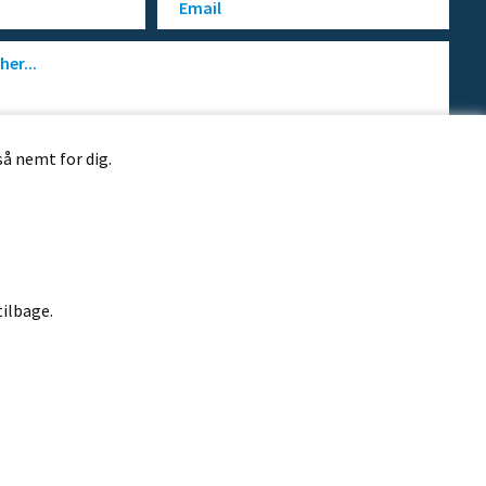
så nemt for dig.
tilbage.
Design af Dandodesign