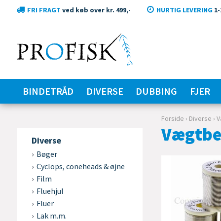
FRI FRAGT
ved køb over kr. 499,-
HURTIG LEVERING
1-
BINDETRÅD
DIVERSE
DUBBING
FJER
Forside
›
Diverse
›
V
Vægtbe
Diverse
Bøger
Cyclops, coneheads & øjne
Film
Fluehjul
Fluer
Lak m.m.