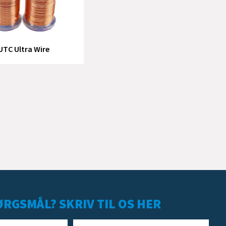
UTC Ultra Wire
RGSMÅL? SKRIV TIL OS HER