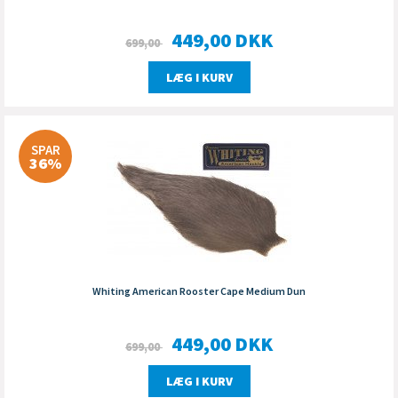
449,00
DKK
699,00
LÆG I KURV
SPAR
36%
Whiting American Rooster Cape Medium Dun
449,00
DKK
699,00
LÆG I KURV