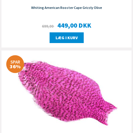
Whiting American Rooster Cape Grizzly Olive
449,00
DKK
699,00
LÆG I KURV
SPAR
36%