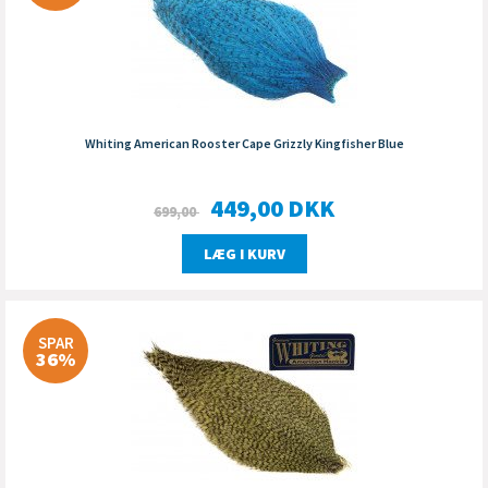
Whiting American Rooster Cape Grizzly Kingfisher Blue
449,00
DKK
699,00
LÆG I KURV
SPAR
36%