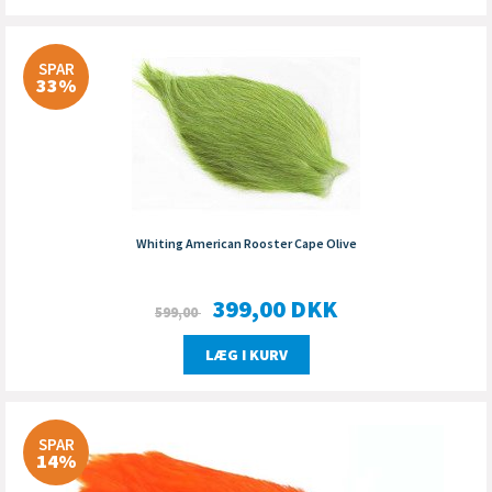
SPAR
33%
Whiting American Rooster Cape Olive
399,00
DKK
599,00
LÆG I KURV
SPAR
14%