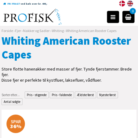
FRI FRAGT
ved køb over kr. 499,-
0
Forside
›
Fjer
›
Nakker og Sadler
›
Whiting
›
Whiting American Rooster Capes
Whiting American Rooster
Capes
Store flotte hanenakker med masser af fjer. Tynde fjerstammer. Brede
fjer.
Disse fjer er perfekte til kystfluer, laksefluer, vådfluer.
Sorter efter...
Pris - stigende
Pris - faldende
Ældste først
Nyeste først
Antal solgte
SPAR
36%