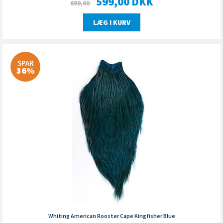
599,00
DKK
699,00
LÆG I KURV
SPAR
36%
Whiting American Rooster Cape Kingfisher Blue