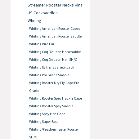
Streamer Rooster Necks Kina
US Cocksaddles
Whiting
Whiting American Rooster Capes
Whiting American Rooster Saddle.
Whiting Bird Fur
Whiting Coq De Leon Hanenakke
Whiting Coq De Leon Hen SH/C
Whiting fly tier's variety pack
Whiting Pro Grade Saddle
Whiting Rooster Dry Fly Cape Pro
Grade
Whiting Rooster Spey Hackle Cape
Whiting Rooster Spey Saddle
Whiting Spey Hen Cape
Whiting Super Bou
Whiting/Feathermaster Rooster
SH/C