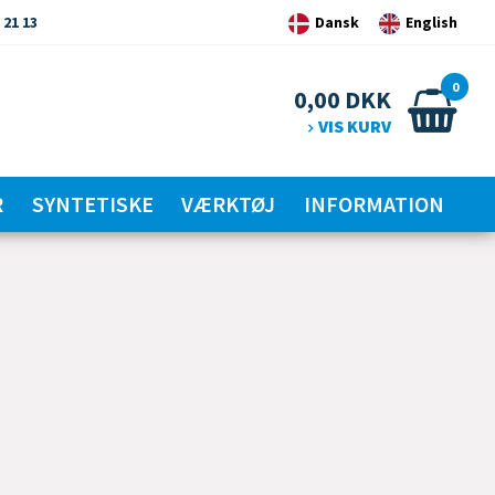
 21 13
Dansk
English
0
0,00
DKK
VIS KURV
R
SYNTETISKE
VÆRKTØJ
INFORMATION