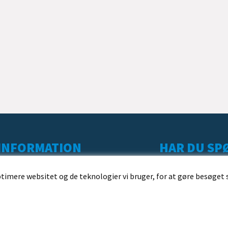
INFORMATION
HAR DU SPØ
KUNDESERVICE
ptimere websitet og de teknologier vi bruger, for at gøre besøget 
LEVERING
BESTILLING
BETALING