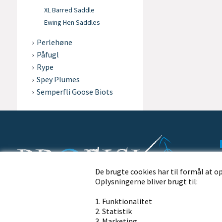
XL Barred Saddle
Ewing Hen Saddles
Perlehøne
Påfugl
Rype
Spey Plumes
Semperfli Goose Biots
De brugte cookies har til formål at o
Oplysningerne bliver brugt til:
Profisk.dk · Nørremøllevej 109 · 8800 Viborg
1. Funktionalitet
Ring til os på telefon
2. Statistik
3. Marketing