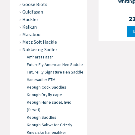
Whiting
Goose Biots
Guldfasan
2
Hackler
Kalkun
Marabou
Metz Soft Hackle
Nakker og Sadler
Amherst Fasan
FutureFly American Hen Saddle
FutureFly Signature Hen Saddle
Hanesadler FTM
Keough Cock Saddles
Keough Dryfly cape
Keough Høne sadel, hvid
(farvet)
Keough Saddles
Keough Saltwater Grizzly
Kinesiske hanenakker