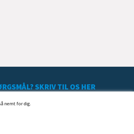
RGSMÅL? SKRIV TIL OS HER
så nemt for dig.