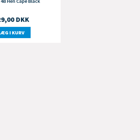
 4B Hen Cape Black
29,00
DKK
LÆG I KURV