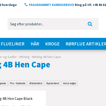
2 hverdage
FAGUDDANNET KUNDESERVICE
Ring på tlf. +45 86 62
FLUELINER
HÅR
KROGE
RØRFLUE ARTIKLE
er og Sadler
›
Whiting
›
Whiting 4B Hen Cape
g 4B Hen Cape
igende
Pris - faldende
Ældste først
Nyeste først
Antal solgte