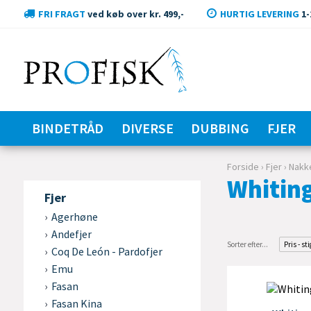
FRI FRAGT
ved køb over kr. 499,-
HURTIG LEVERING
1-
BINDETRÅD
DIVERSE
DUBBING
FJER
Forside
›
Fjer
›
Nakk
Whitin
Fjer
Agerhøne
Andefjer
Sorter efter...
Pris - st
Coq De León - Pardofjer
Emu
Fasan
Fasan Kina