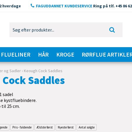
2 hverdage
FAGUDDANNET KUNDESERVICE
Ring på tlf. +45 86 62
FLUELINER
HÅR
KROGE
RØRFLUE ARTIKLE
er og Sadler
›
Keough Cock Saddles
 Cock Saddles
/1 sadel
se kystfluebindere.
 til 25 cm.
igende
Pris - faldende
Ældste først
Nyeste først
Antal solgte