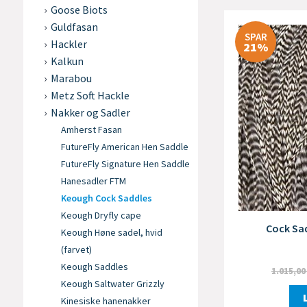
Goose Biots
Guldfasan
SPAR
Hackler
21%
Kalkun
Marabou
Metz Soft Hackle
Nakker og Sadler
Amherst Fasan
FutureFly American Hen Saddle
FutureFly Signature Hen Saddle
Hanesadler FTM
Keough Cock Saddles
Keough Dryfly cape
Cock Sad
Keough Høne sadel, hvid
(farvet)
Keough Saddles
1.015,0
Keough Saltwater Grizzly
Kinesiske hanenakker