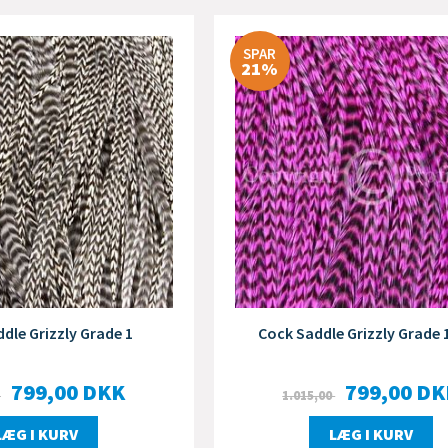
SPAR
21%
dle Grizzly Grade 1
Cock Saddle Grizzly Grade 
799,00
DKK
799,00
DK
0
1.015,00
LÆG I KURV
LÆG I KURV