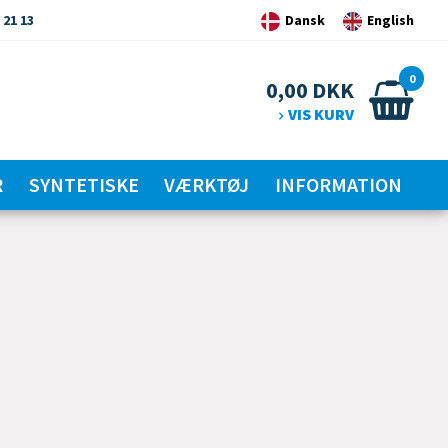
 21 13
Dansk
English
0
0,00
DKK
VIS KURV
R
SYNTETISKE
VÆRKTØJ
INFORMATION