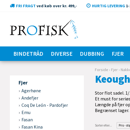
FRI FRAGT
ved køb over kr. 499,-
HURTIG LEVERING
1-
BINDETRÅD
DIVERSE
DUBBING
FJER
Forside
›
Fjer
›
Nakk
Keough
Fjer
Agerhøne
Stor flot sadel. 1
Andefjer
Et must for seriø
Længde på fjer op
Coq De León - Pardofjer
Begrænset lager.
Emu
Fasan
Sorter efter...
Pris - st
Fasan Kina