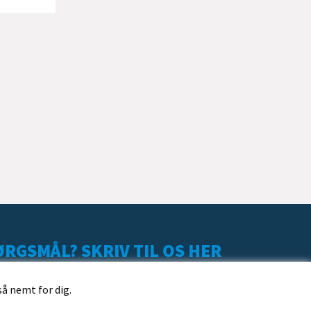
RGSMÅL? SKRIV TIL OS HER
så nemt for dig.