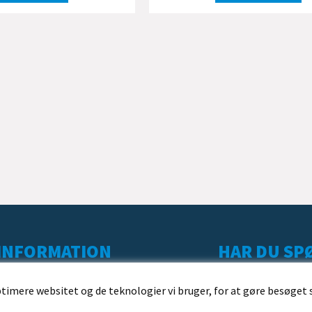
INFORMATION
HAR DU SPØ
KUNDESERVICE
ptimere websitet og de teknologier vi bruger, for at gøre besøget 
LEVERING