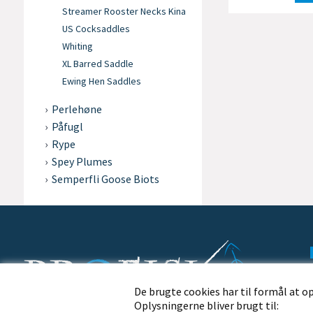
Streamer Rooster Necks Kina
US Cocksaddles
Whiting
XL Barred Saddle
Ewing Hen Saddles
Perlehøne
Påfugl
Rype
Spey Plumes
Semperfli Goose Biots
De brugte cookies har til formål at o
Oplysningerne bliver brugt til:
Profisk.dk · Nørremøllevej 109 · 8800 Viborg