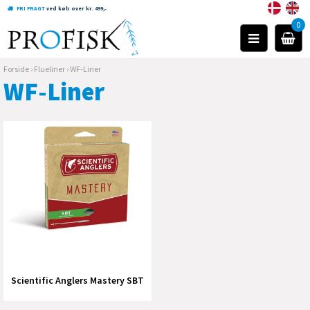
FRI FRAGT
ved køb over kr. 499,-
0
Forside
›
Flueliner
›
WF-Liner
WF-Liner
Scientific Anglers Mastery SBT