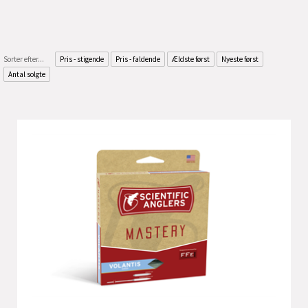
Sorter efter...
Pris - stigende
Pris - faldende
Ældste først
Nyeste først
Antal solgte