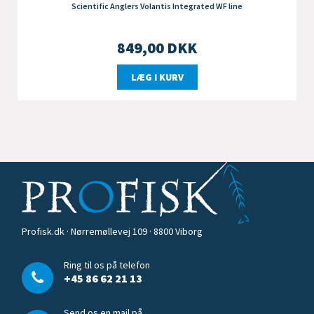
Scientific Anglers Volantis Integrated WF line
849,00
DKK
LÆG I KURV
Profisk.dk · Nørremøllevej 109 · 8800 Viborg
Ring til os på telefon
+45 86 62 21 13
Send os en mail på