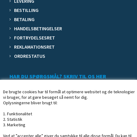
LEVERING
BESTILLING
BETALING
HANDELSBETINGELSER
FORTRYDELSESRET
REKLAMATIONSRET
ORDRESTATUS
HAR DU SPØRGSMÅL? SKRIV TIL OS HER
De brugte cookies har til formål at optimere websitet og de teknologier
vi bruger, for at gøre besøget så nemt for dig.
Oplysningerne bliver brugt til:
1. Funktionalitet
2. Statistik
3. Marketing
Ved at ”accepter alle” giver du samtykke til alle disse formål. Du kan til