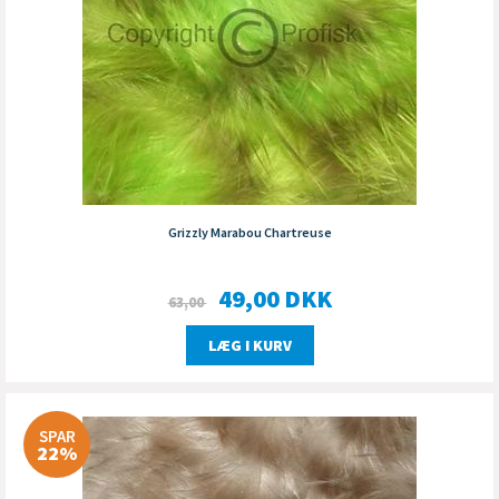
Grizzly Marabou Chartreuse
49,00
DKK
63,00
LÆG I KURV
SPAR
22%