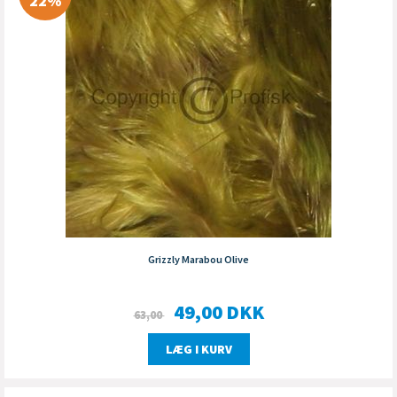
22%
Grizzly Marabou Olive
49,00
DKK
63,00
LÆG I KURV