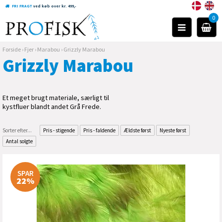
FRI FRAGT
ved køb over kr. 499,-
0
Forside
›
Fjer
›
Marabou
›
Grizzly Marabou
Grizzly Marabou
Et meget brugt materiale, særligt til
kystfluer blandt andet Grå Frede.
Sorter efter...
Pris - stigende
Pris - faldende
Ældste først
Nyeste først
Antal solgte
SPAR
22%