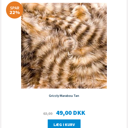
SPAR
22%
Grizzly Marabou Tan
49,00
DKK
63,00
LÆG I KURV