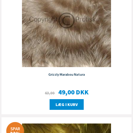
Grizzly Marabou Natura
49,00
DKK
63,00
LÆG I KURV
SPAR