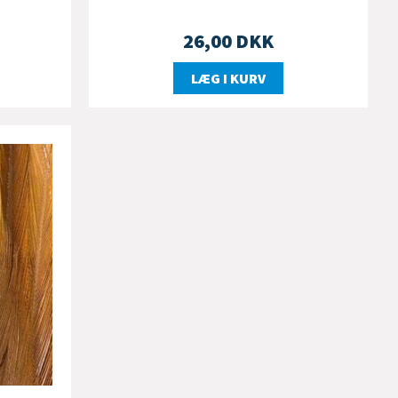
26,00
DKK
LÆG I KURV