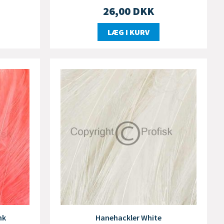
26,00
DKK
LÆG I KURV
nk
Hanehackler White