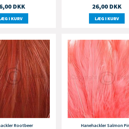
6,00
DKK
26,00
DKK
LÆG I KURV
LÆG I KURV
ackler Rootbeer
Hanehackler Salmon Pi