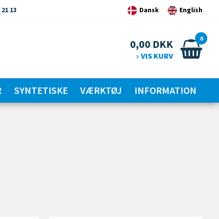
 21 13
Dansk
English
0
0,00
DKK
VIS KURV
R
SYNTETISKE
VÆRKTØJ
INFORMATION