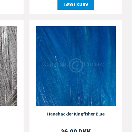
LÆG I KURV
Hanehackler Kingfisher Blue
26,00
DKK