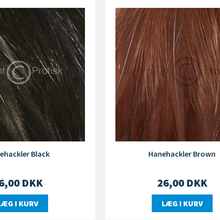
ehackler Black
Hanehackler Brown
6,00
DKK
26,00
DKK
LÆG I KURV
LÆG I KURV