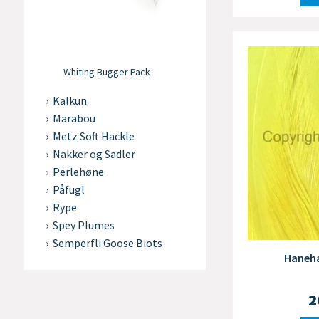
Whiting Bugger Pack
Kalkun
Marabou
Metz Soft Hackle
Nakker og Sadler
Perlehøne
Påfugl
Rype
Spey Plumes
Semperfli Goose Biots
Haneha
2