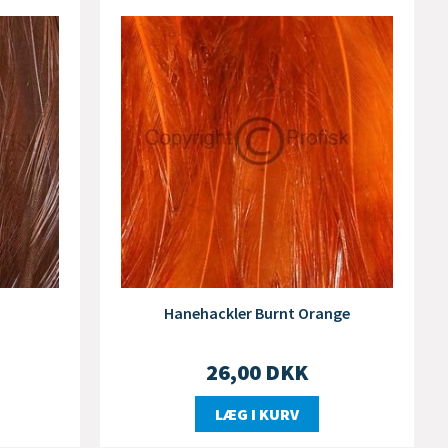
Hanehackler Burnt Orange
26,00
DKK
LÆG I KURV