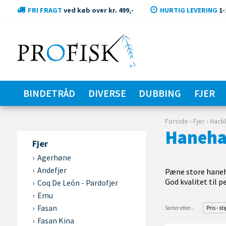
FRI FRAGT
ved køb over kr. 499,-
HURTIG LEVERING
1-
BINDETRÅD
DIVERSE
DUBBING
FJER
Forside
›
Fjer
›
Hack
Hanehac
Fjer
Agerhøne
Andefjer
Pæne store haneh
God kvalitet til 
Coq De León - Pardofjer
Emu
Fasan
Sorter efter...
Pris - st
Fasan Kina