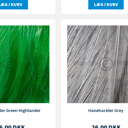
LÆG I KURV
LÆG I KURV
er Green Highlander
Hanehackler Grey
6,00
DKK
26,00
DKK