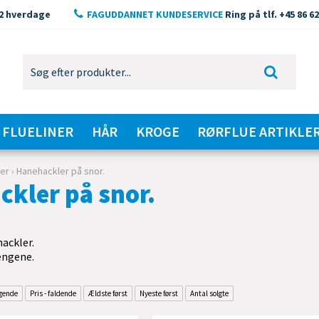
2 hverdage
FAGUDDANNET KUNDESERVICE
Ring på tlf. +45 86 62
FLUELINER
HÅR
KROGE
RØRFLUE ARTIKLE
ler
›
Hanehackler på snor.
kler på snor.
ackler.
pengene.
igende
Pris - faldende
Ældste først
Nyeste først
Antal solgte