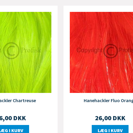
ckler Chartreuse
Hanehackler Fluo Oran
6,00
DKK
26,00
DKK
LÆG I KURV
LÆG I KURV