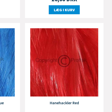
LÆG I KURV
ue
Hanehackler Red