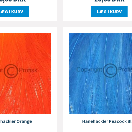
LÆG I KURV
LÆG I KURV
hackler Orange
Hanehackler Peacock Bl