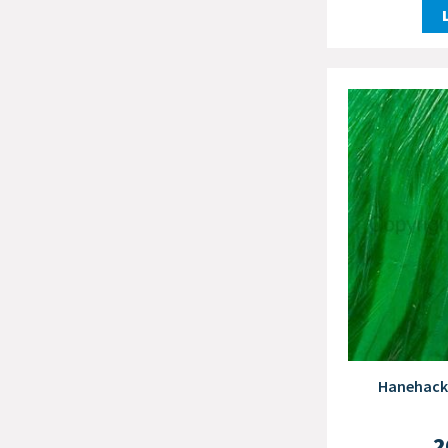
Hanehackl
2