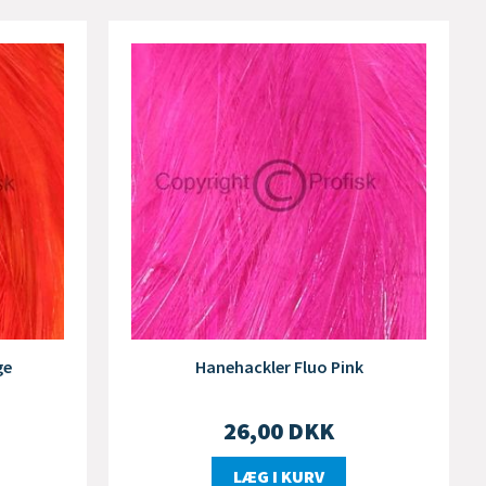
ge
Hanehackler Fluo Pink
26,00
DKK
LÆG I KURV