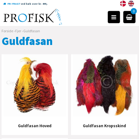
FRI FRAGT
ved køb over kr. 499,-
0
Forside
›
Fjer
›
Guldfasan
Guldfasan
Guldfasan Hoved
Guldfasan Kropsskind