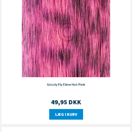
Grizzly Fly Fibre Hot Pink
49,95
DKK
LÆG I KURV