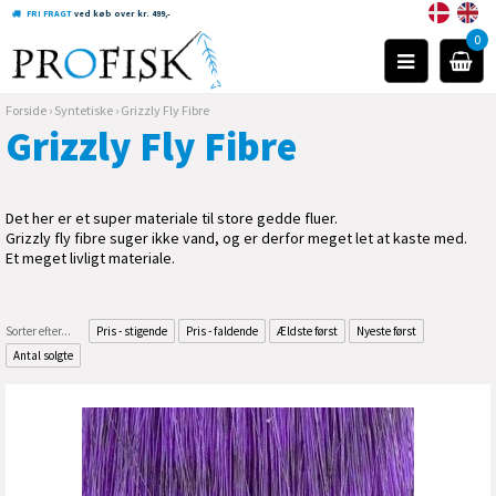
FRI FRAGT
ved køb over kr. 499,-
0
Forside
›
Syntetiske
›
Grizzly Fly Fibre
Grizzly Fly Fibre
Det her er et super materiale til store gedde fluer.
Grizzly fly fibre suger ikke vand, og er derfor meget let at kaste med.
Et meget livligt materiale.
Sorter efter...
Pris - stigende
Pris - faldende
Ældste først
Nyeste først
Antal solgte