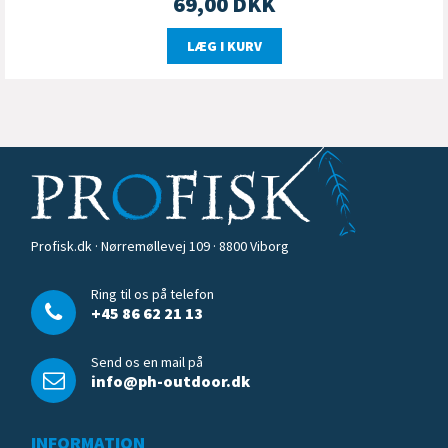
69,00
DKK
LÆG I KURV
Profisk.dk · Nørremøllevej 109 · 8800 Viborg
Ring til os på telefon
+45 86 62 21 13
Send os en mail på
info@ph-outdoor.dk
INFORMATION