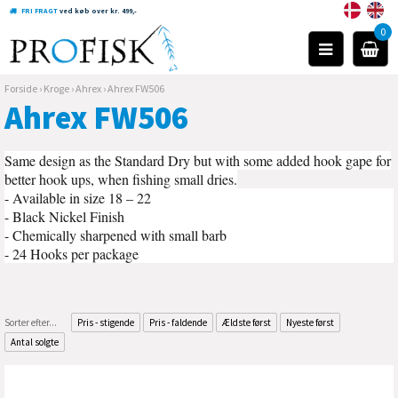
FRI FRAGT
ved køb over kr. 499,-
0
Forside
›
Kroge
›
Ahrex
›
Ahrex FW506
Ahrex FW506
Same design as the Standard Dry but with some added hook gape for
better hook ups, when fishing small dries.
- Available in size 18 – 22
- Black Nickel Finish
- Chemically sharpened with small barb
- 24 Hooks per package
Sorter efter...
Pris - stigende
Pris - faldende
Ældste først
Nyeste først
Antal solgte