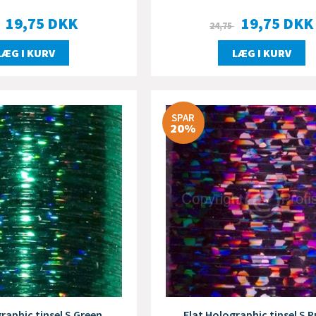
19,75
DKK
19,75
DKK
24,75
LÆG I KURV
LÆG I KURV
SPAR
20%
raphic tinsel S Green
Flat Holographic tinsel S P