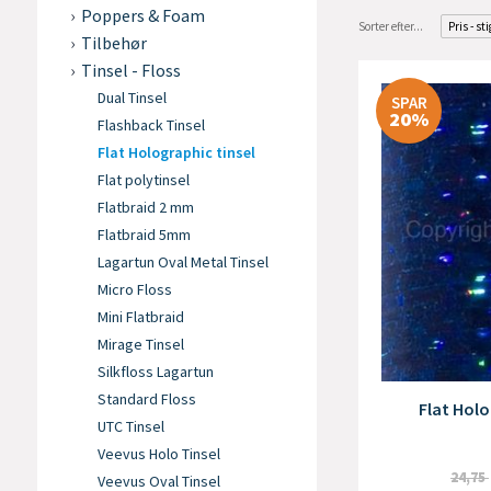
Poppers & Foam
Sorter efter...
Pris - st
Tilbehør
Tinsel - Floss
Dual Tinsel
SPAR
20%
Flashback Tinsel
Flat Holographic tinsel
Flat polytinsel
Flatbraid 2 mm
Flatbraid 5mm
Lagartun Oval Metal Tinsel
Micro Floss
Mini Flatbraid
Mirage Tinsel
Silkfloss Lagartun
Standard Floss
Flat Holo
UTC Tinsel
Veevus Holo Tinsel
24,75
Veevus Oval Tinsel