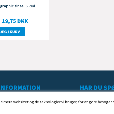
graphic tinsel.S Red
19,75
DKK
LÆG I KURV
INFORMATION
HAR DU SPØ
KUNDESERVICE
ptimere websitet og de teknologier vi bruger, for at gøre besøget 
LEVERING