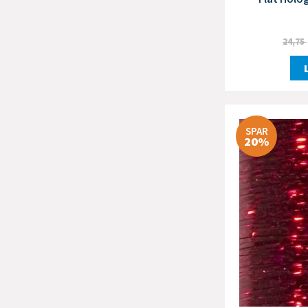
24,75
SPAR
20%