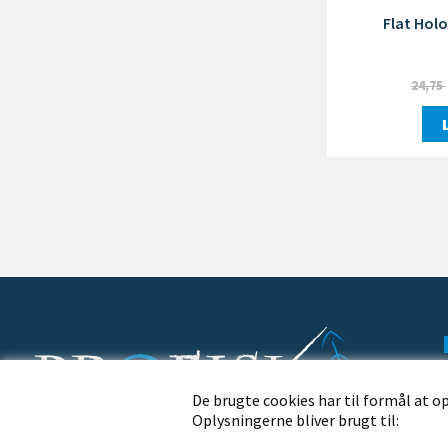
Flat Holo
24,75
De brugte cookies har til formål at o
Oplysningerne bliver brugt til:
Profisk.dk · Nørremøllevej 109 · 8800 Viborg