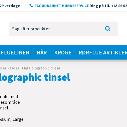
2 hverdage
FAGUDDANNET KUNDESERVICE
Ring på tlf. +45 86 62
FLUELINER
HÅR
KROGE
RØRFLUE ARTIKLE
insel - Floss
›
Flat Holographic tinsel
lographic tinsel
iale med
sesområde
nsel.
edium, Large.