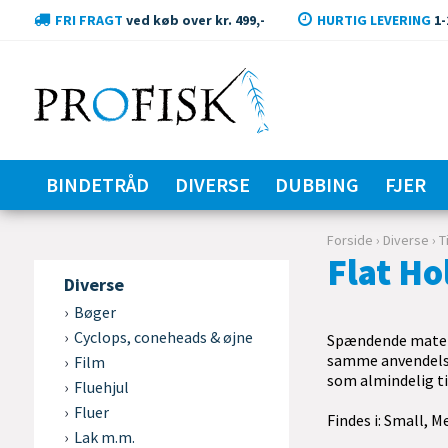
FRI FRAGT
ved køb over kr. 499,-
HURTIG LEVERING
1-
BINDETRÅD
DIVERSE
DUBBING
FJER
Forside
›
Diverse
›
T
Flat Ho
Diverse
Bøger
Cyclops, coneheads & øjne
Spændende mater
samme anvendel
Film
som almindelig ti
Fluehjul
Fluer
Findes i: Small, M
Lak m.m.