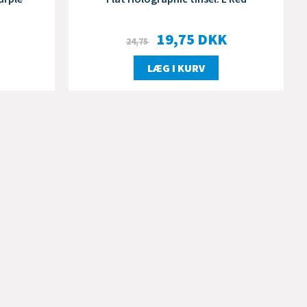
19,75
DKK
24,75
LÆG I KURV