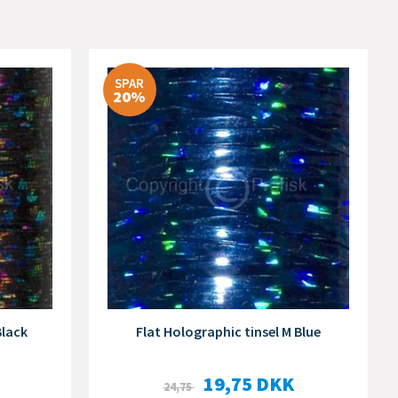
SPAR
20%
Black
Flat Holographic tinsel M Blue
19,75
DKK
24,75