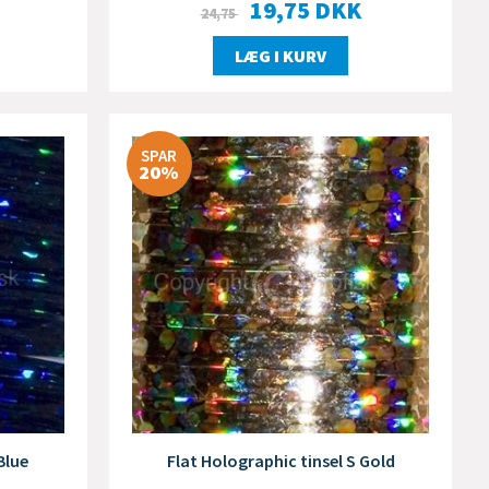
19,75
DKK
24,75
LÆG I KURV
SPAR
20%
Blue
Flat Holographic tinsel S Gold