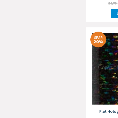
24,75
SPAR
20%
Flat Holog