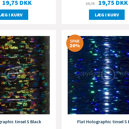
19,75
DKK
19,75
DKK
24,75
LÆG I KURV
LÆG I KURV
SPAR
20%
raphic tinsel S Black
Flat Holographic tinsel S 