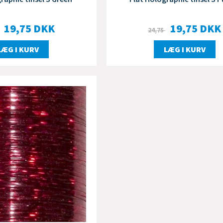
19,75
DKK
19,75
DKK
24,75
LÆG I KURV
LÆG I KURV