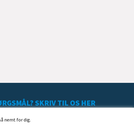
RGSMÅL? SKRIV TIL OS HER
så nemt for dig.