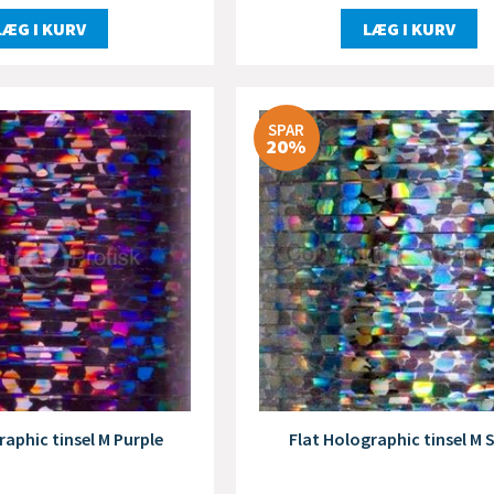
LÆG I KURV
LÆG I KURV
SPAR
20%
raphic tinsel M Purple
Flat Holographic tinsel M S