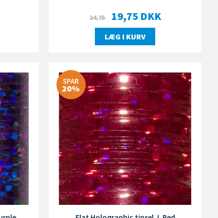
19,75
DKK
24,75
LÆG I KURV
SPAR
20%
urple
Flat Holographic tinsel. L Red