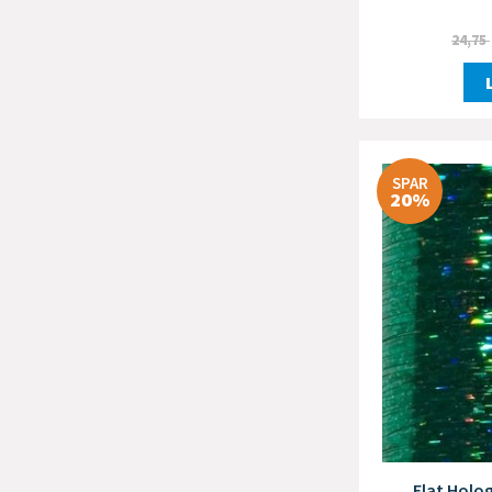
24,75
SPAR
20%
Flat Holog