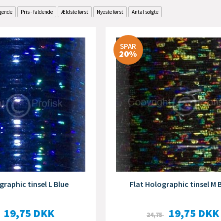
igende
Pris - faldende
Ældste først
Nyeste først
Antal solgte
SPAR
20%
graphic tinsel L Blue
Flat Holographic tinsel M 
19,75
DKK
19,75
DKK
24,75