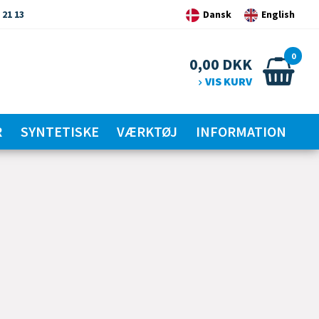
 21 13
Dansk
English
0
0,00
DKK
VIS KURV
R
SYNTETISKE
VÆRKTØJ
INFORMATION