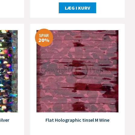
LÆG I KURV
SPAR
20%
ilver
Flat Holographic tinsel M Wine