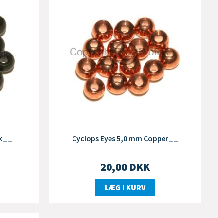
ck__
Cyclops Eyes 5,0 mm Copper__
20,00
DKK
LÆG I KURV