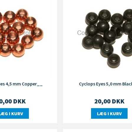
yes 4,5 mm Copper__
Cyclops Eyes 5,0 mm Bla
0,00
DKK
20,00
DKK
LÆG I KURV
LÆG I KURV