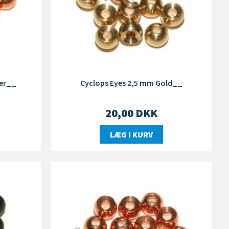
per__
Cyclops Eyes 2,5 mm Gold__
20,00
DKK
LÆG I KURV