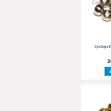
Cyclops E
2