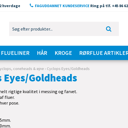
2 hverdage
FAGUDDANNET KUNDESERVICE
Ring på tlf. +45 86 62
FLUELINER
HÅR
KROGE
RØRFLUE ARTIKLE
yclops, coneheads & øjne
›
Cyclops Eyes/Goldheads
s Eyes/Goldheads
helt rigtige kvalitet i messing og farvet.
af fluer.
 hver pose.
,5mm.
,0mm.