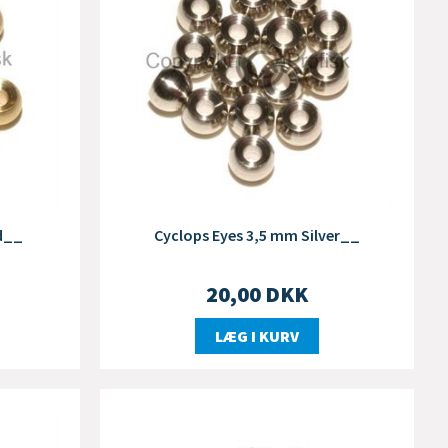
d__
Cyclops Eyes 3,5 mm Silver__
20,00
DKK
LÆG I KURV