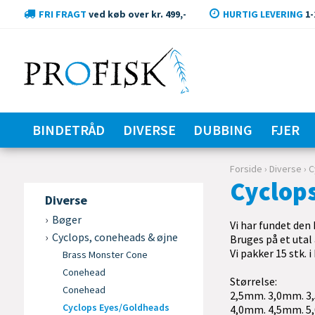
FRI FRAGT
ved køb over kr. 499,-
HURTIG LEVERING
1-
BINDETRÅD
DIVERSE
DUBBING
FJER
Forside
›
Diverse
›
C
Cyclop
Diverse
Bøger
Vi har fundet den 
Cyclops, coneheads & øjne
Bruges på et utal 
Vi pakker 15 stk. i
Brass Monster Cone
Conehead
Størrelse:
Conehead
2,5mm. 3,0mm. 3
Cyclops Eyes/Goldheads
4,0mm. 4,5mm. 5