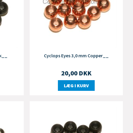
ck__
Cyclops Eyes 3,0 mm Copper__
20,00
DKK
LÆG I KURV