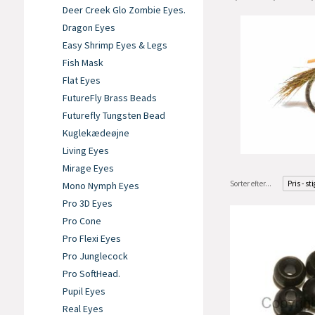
Deer Creek Glo Zombie Eyes.
Dragon Eyes
Easy Shrimp Eyes & Legs
Fish Mask
Flat Eyes
FutureFly Brass Beads
Futurefly Tungsten Bead
Kuglekædeøjne
Living Eyes
Mirage Eyes
Sorter efter...
Pris - st
Mono Nymph Eyes
Pro 3D Eyes
Pro Cone
Pro Flexi Eyes
Pro Junglecock
Pro SoftHead.
Pupil Eyes
Real Eyes