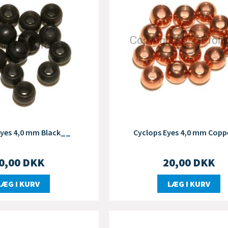
Eyes 4,0 mm Black__
Cyclops Eyes 4,0 mm Cop
0,00
DKK
20,00
DKK
LÆG I KURV
LÆG I KURV