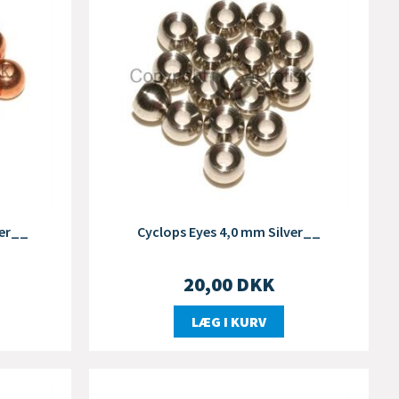
per__
Cyclops Eyes 4,0 mm Silver__
20,00
DKK
LÆG I KURV