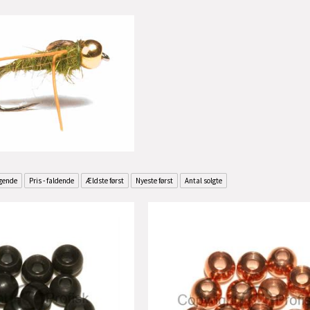
igende
Pris - faldende
Ældste først
Nyeste først
Antal solgte