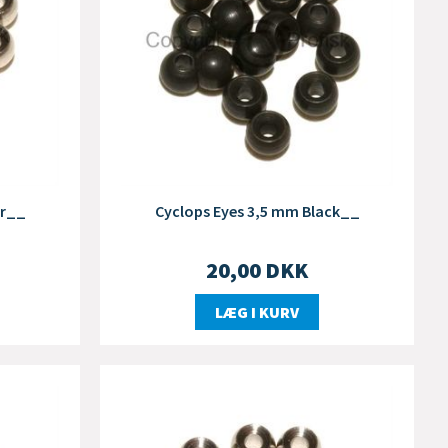
er__
Cyclops Eyes 3,5 mm Black__
20,00
DKK
LÆG I KURV