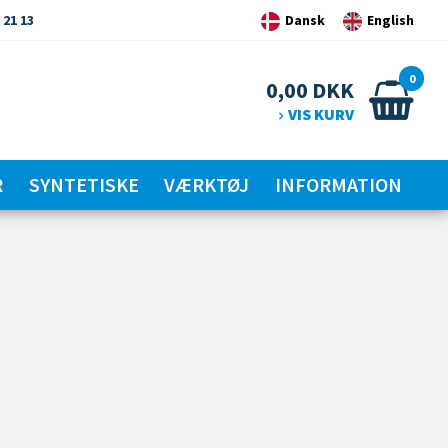
 21 13
Dansk
English
0
0,00
DKK
VIS KURV
R
SYNTETISKE
VÆRKTØJ
INFORMATION