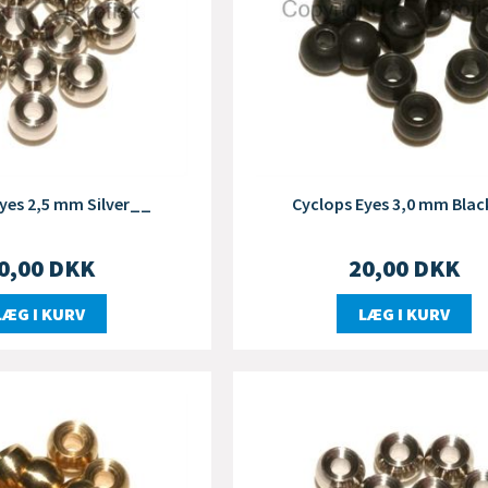
yes 2,5 mm Silver__
Cyclops Eyes 3,0 mm Bla
0,00
DKK
20,00
DKK
LÆG I KURV
LÆG I KURV