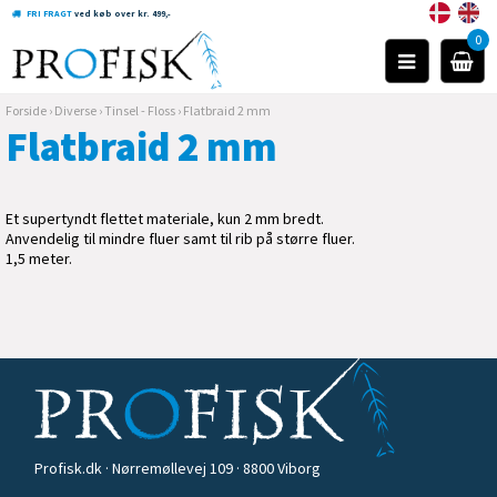
FRI FRAGT
ved køb over kr. 499,-
0
Forside
›
Diverse
›
Tinsel - Floss
›
Flatbraid 2 mm
Flatbraid 2 mm
Et supertyndt flettet materiale, kun 2 mm bredt.
Anvendelig til mindre fluer samt til rib på større fluer.
1,5 meter.
Profisk.dk · Nørremøllevej 109 · 8800 Viborg