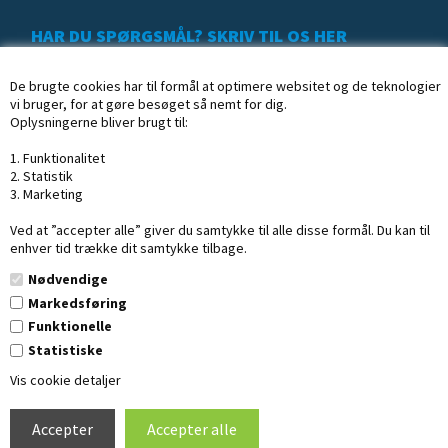
HAR DU SPØRGSMÅL? SKRIV TIL OS HER
De brugte cookies har til formål at optimere websitet og de teknologier
vi bruger, for at gøre besøget så nemt for dig.
Oplysningerne bliver brugt til:
1. Funktionalitet
2. Statistik
3. Marketing
Ved at ”accepter alle” giver du samtykke til alle disse formål. Du kan til
enhver tid trække dit samtykke tilbage.
Nødvendige
Markedsføring
Funktionelle
Statistiske
Copyright © 2020 Profisk.dk
· CVR: 16254002
Vis cookie detaljer
Design af Dandodesign